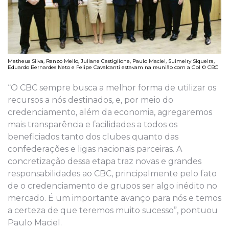
Matheus Silva, Renzo Mello, Juliane Castiglione, Paulo Maciel, Suimeiry Siqueira,
Eduardo Bernardes Neto e Felipe Cavalcanti estavam na reunião com a Gol © CBC
“O CBC sempre busca a melhor forma de utilizar os
recursos a nós destinados, e, por meio do
credenciamento, além da economia, agregaremos
mais transparência e facilidades a todos os
beneficiados tanto dos clubes quanto das
confederações e ligas nacionais parceiras. A
concretização dessa etapa traz novas e grandes
responsabilidades ao CBC, principalmente pelo fato
de o credenciamento de grupos ser algo inédito no
mercado. É um importante avanço para nós e temos
a certeza de que teremos muito sucesso”, pontuou
Paulo Maciel.