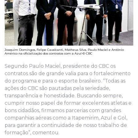
Joaquim Domingos, Felipe Cavalcanti, Matheus Silva, Paulo Maciel e Antônio
Américo na oficialização dos contratos com a Azul © CBC
Segundo Paulo Maciel, presidente do CBC os
contratos são de grande valia para o fortalecimento
do programa e para o esporte brasileiro. “Todas as
ações do CBC são pautadas pela seriedade,
transparência e honestidade. Buscando sempre,
cumprir nosso papel de formar excelentes atletas e
bons cidadãos, firmamos parcerias com grandes
companhias aéreas como a Itapemirim, Azul e Gol,
para garantir a continuidade de nosso trabalho de
formação”, comentou.