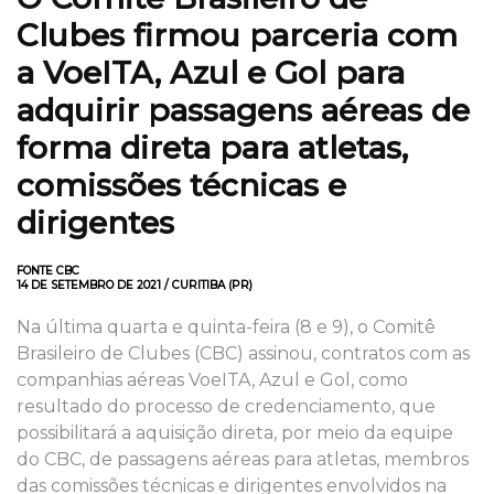
Clubes firmou parceria com
a VoeITA, Azul e Gol para
adquirir passagens aéreas de
forma direta para atletas,
comissões técnicas e
dirigentes
FONTE CBC
14 DE SETEMBRO DE 2021 / CURITIBA (PR)
Na última quarta e quinta-feira (8 e 9), o Comitê
Brasileiro de Clubes (CBC) assinou, contratos com as
companhias aéreas VoeITA, Azul e Gol, como
resultado do processo de credenciamento, que
possibilitará a aquisição direta, por meio da equipe
do CBC, de passagens aéreas para atletas, membros
das comissões técnicas e dirigentes envolvidos na