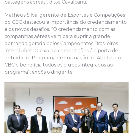
passagens aéreas”, disse Cavalcanti.
Matheus Silva, gerente de Esportes e Competições
do CBC destacou a importância do credenciamento
e os novos desafios. “O credenciamento com as
companhias aéreas vem para suprir a grande
demanda gerada pelos Campeonatos Brasileiros
Interclubes. O eixo de competições é a porta de
entrada do Programa de Formação de Atletas do
CBC e beneficia todos os clubes integrados ao
programa”, expôs o dirigente.