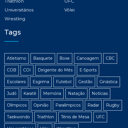
Triathlon
UFC
Universitários
Vôlei
Wrestling
Tags
Atletismo
Basquete
Boxe
Canoagem
CBC
COB
COI
Dirigente do Mês
E-Sports
Escolares
Esgrima
Futebol
Gestão
Ginástica
Judô
Karatê
Memória
Natação
Notícias
Olímpicos
Opinião
Paralímpicos
Radar
Rugby
Taekwondo
Triathlon
Tênis de Mesa
UFC