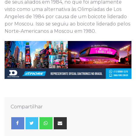
de seus aliados em 1984, no que foi amplamente
visto como uma alternativa às Olimpíadas de Los
Angeles de 1984 por causa de um boicote liderado
por Moscou. Isso se seguiu ao boicote liderado pelos
Norte-Americanos a Moscou em 1980.
Compartilhar
Whatsapp
Share
via
Email