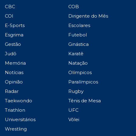
CBC
COB
COI
Dirigente do Mês
E-Sports
Escolares
Esgrima
Futebol
Gestão
Ginástica
Judô
Karatê
Memória
Natação
Notícias
Olímpicos
Opinião
Paralímpicos
Radar
Rugby
Taekwondo
Tênis de Mesa
Triathlon
UFC
Universitários
Vôlei
Wrestling