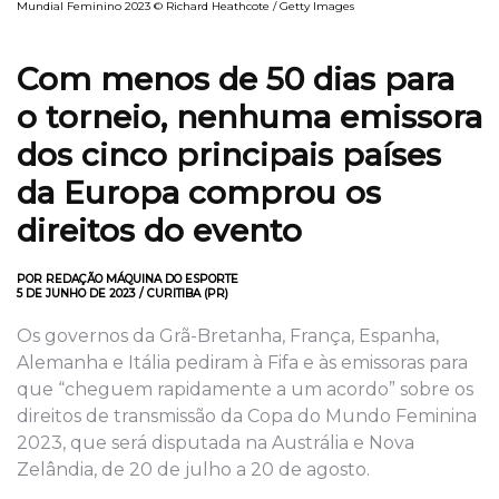
Mundial Feminino 2023 © Richard Heathcote / Getty Images
Com menos de 50 dias para
o torneio, nenhuma emissora
dos cinco principais países
da Europa comprou os
direitos do evento
POR REDAÇÃO MÁQUINA DO ESPORTE
5 DE JUNHO DE 2023 / CURITIBA (PR)
Os governos da Grã-Bretanha, França, Espanha,
Alemanha e Itália pediram à Fifa e às emissoras para
que “cheguem rapidamente a um acordo” sobre os
direitos de transmissão da Copa do Mundo Feminina
2023, que será disputada na Austrália e Nova
Zelândia, de 20 de julho a 20 de agosto.