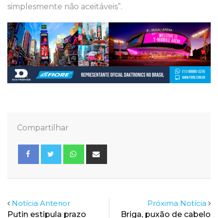
simplesmente não aceitáveis”.
Compartilhar
Whatsapp
Share
via
Email
Notícia Anterior
Próxima Notícia
Putin estipula prazo
Briga, puxão de cabelo