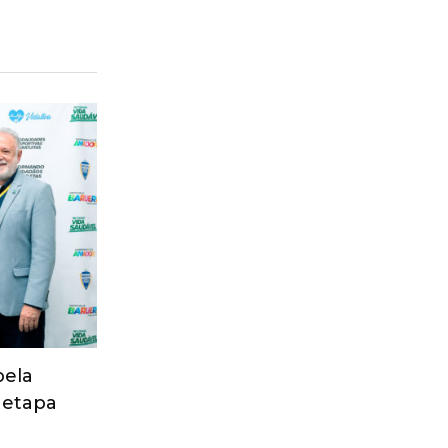
pela
 etapa