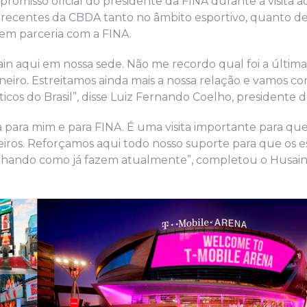
promisso oficial do presidente da FINA durante a visita ao
 recentes da CBDA tanto no âmbito esportivo, quanto de
 em parceria com a FINA.
n aqui em nossa sede. Não me recordo qual foi a última
eiro. Estreitamos ainda mais a nossa relação e vamos co
cos do Brasil”, disse Luiz Fernando Coelho, presidente 
a para mim e para FINA. É uma visita importante para qu
eiros. Reforçamos aqui todo nosso suporte para que os e
ilhando como já fazem atualmente”, completou o Husain