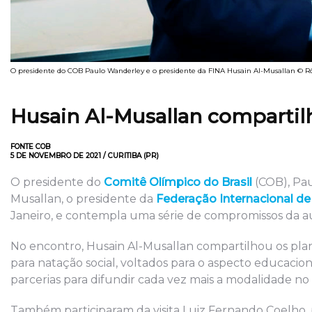
O presidente do COB Paulo Wanderley e o presidente da FINA Husain Al-Musallan © 
Husain Al-Musallan compartil
FONTE COB
5 DE NOVEMBRO DE 2021 / CURITIBA (PR)
O presidente do
Comitê Olímpico do Brasil
(COB), Pau
Musallan, o presidente da
Federação Internacional d
Janeiro, e contempla uma série de compromissos da au
No encontro, Husain Al-Musallan compartilhou os pla
para natação social, voltados para o aspecto educacio
parcerias para difundir cada vez mais a modalidade no 
Também participaram da visita Luiz Fernando Coelho,