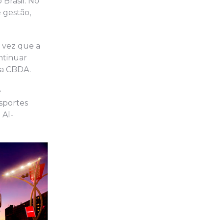
 Brasil. No
 gestão,
 vez que a
ntinuar
da CBDA.
e
sportes
 Al-