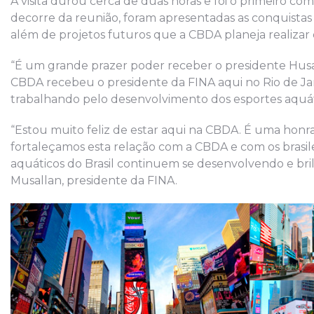
A visita durou cerca de duas horas e foi o primeiro com
decorre da reunião, foram apresentadas as conquistas
além de projetos futuros que a CBDA planeja realizar
“É um grande prazer poder receber o presidente Husai
CBDA recebeu o presidente da FINA aqui no Rio de Jan
trabalhando pelo desenvolvimento dos esportes aquáti
“Estou muito feliz de estar aqui na CBDA. É uma honr
fortaleçamos esta relação com a CBDA e com os brasil
aquáticos do Brasil continuem se desenvolvendo e br
Musallan, presidente da FINA.