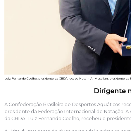
Luiz Fernando Coelho, presidente da CBDA recebe Husain Al-Musallan, presidente da 
Dirigente 
A Confederação Brasileira de Desportos Aquáticos receb
presidente da Federação Internacional de Natação. A 
da CBDA, Luiz Fernando Coelho, recebeu o president