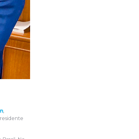
an
,
presidente