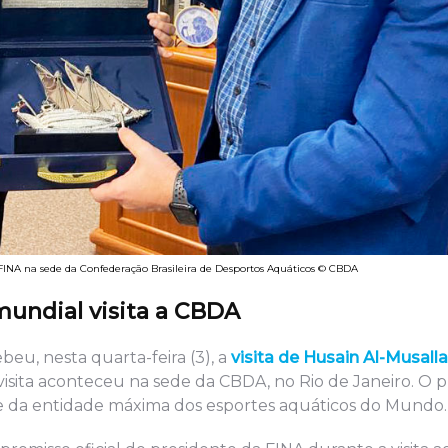
FINA na sede da Confederação Brasileira de Desportos Aquáticos © CBDA
mundial visita a CBDA
eu, nesta quarta-feira (3), a
visita de Husain Al-Musall
visita aconteceu na sede da CBDA, no Rio de Janeiro. O 
e da entidade máxima dos esportes aquáticos do Mundo.