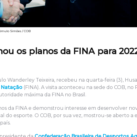
Rômulo Simões / COB
hou os planos da FINA para 202
lo Wanderley Teixeira, recebeu na quarta-feira (3), Husa
e Natação
(FINA). A visita aconteceu na sede do COB, no 
toridade máxima da FINA no Brasil.
nos da FINA e demonstrou interesse em desenvolver nov
nal do esporte. O COB, por sua vez, mostrou-se aberto a 
país.
 presidente da
Confederação Brasileira de Desportos A