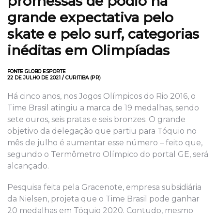
promessas de pódio há
grande expectativa pelo
skate e pelo surf, categorias
inéditas em Olimpíadas
FONTE GLOBO ESPORTE
22 DE JULHO DE 2021 / CURITIBA (PR)
Há cinco anos, nos Jogos Olímpicos do Rio 2016, o
Time Brasil atingiu a marca de 19 medalhas, sendo
sete ouros, seis pratas e seis bronzes. O grande
objetivo da delegação que partiu para Tóquio no
mês de julho é aumentar esse número – feito que,
segundo o Termômetro Olímpico do portal GE, será
alcançado.
Pesquisa feita pela Gracenote, empresa subsidiária
da Nielsen, projeta que o Time Brasil pode ganhar
20 medalhas em Tóquio 2020. Contudo, mesmo