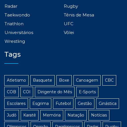
Radar
Rugby
Taekwondo
Tênis de Mesa
Triathlon
UFC
Universitários
Vôlei
Wrestling
Tags
Atletismo
Basquete
Boxe
Canoagem
CBC
COB
COI
Dirigente do Mês
E-Sports
Escolares
Esgrima
Futebol
Gestão
Ginástica
Judô
Karatê
Memória
Natação
Notícias
Olímpicos
Opinião
Paralímpicos
Radar
Rugby