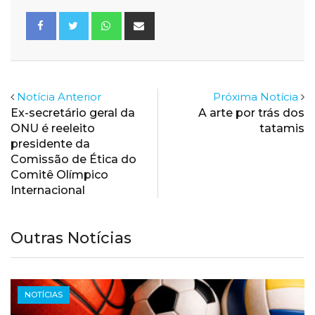
Whatsapp
Share
via
Email
Notícia Anterior
Próxima Notícia
Ex-secretário geral da
A arte por trás dos
ONU é reeleito
tatamis
presidente da
Comissão de Ética do
Comitê Olímpico
Internacional
Outras Notícias
NOTÍCIAS