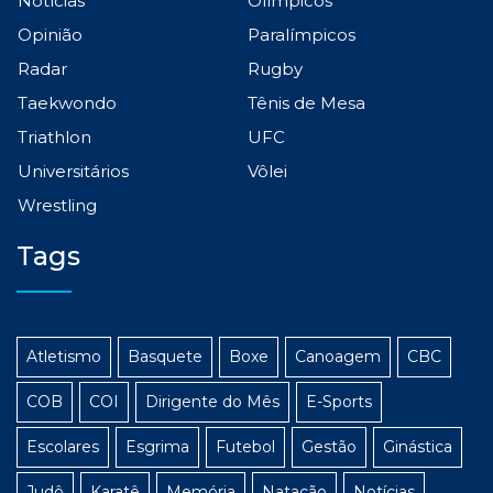
Notícias
Olímpicos
Opinião
Paralímpicos
Radar
Rugby
Taekwondo
Tênis de Mesa
Triathlon
UFC
Universitários
Vôlei
Wrestling
Tags
Atletismo
Basquete
Boxe
Canoagem
CBC
COB
COI
Dirigente do Mês
E-Sports
Escolares
Esgrima
Futebol
Gestão
Ginástica
Judô
Karatê
Memória
Natação
Notícias