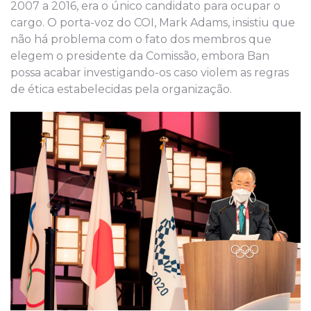
2007 a 2016, era o único candidato para ocupar o
cargo. O porta-voz do COI, Mark Adams, insistiu que
não há problema com o fato dos membros que
elegem o presidente da Comissão, embora Ban
possa acabar investigando-os caso violem as regras
de ética estabelecidas pela organização.