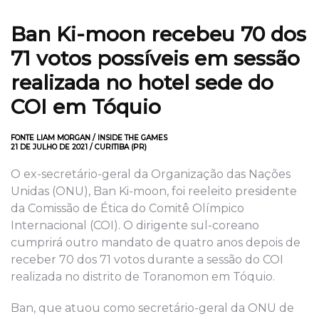
Ban Ki-moon recebeu 70 dos
71 votos possíveis em sessão
realizada no hotel sede do
COI em Tóquio
FONTE LIAM MORGAN / INSIDE THE GAMES
21 DE JULHO DE 2021 / CURITIBA (PR)
O ex-secretário-geral da Organização das Nações
Unidas (ONU), Ban Ki-moon, foi reeleito presidente
da Comissão de Ética do Comitê Olímpico
Internacional (COI). O dirigente sul-coreano
cumprirá outro mandato de quatro anos depois de
receber 70 dos 71 votos durante a sessão do COI
realizada no distrito de Toranomon em Tóquio.
Ban, que atuou como secretário-geral da ONU de