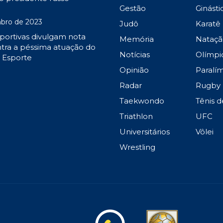
Gestão
Ginásti
bro de 2023
Judô
Karatê
portivas divulgam nota
Memória
Nataçã
tra a péssima atuação do
Notícias
Olímpi
o Esporte
Opinião
Paralí
Radar
Rugby
Taekwondo
Tênis 
Triathlon
UFC
Universitários
Vôlei
Wrestling