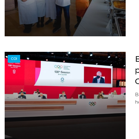
E
COI
B
h