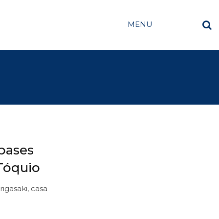
MENU
 bases
 Tóquio
igasaki, casa