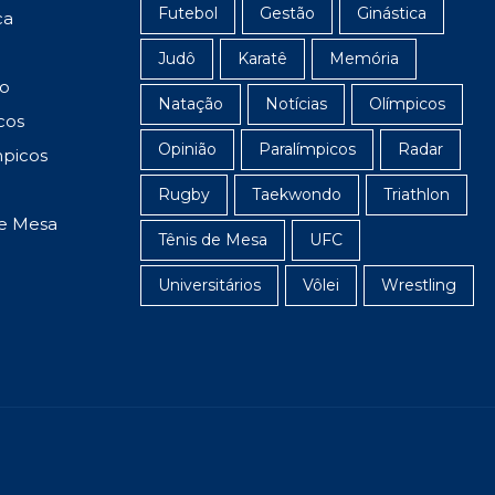
Futebol
Gestão
Ginástica
ca
Judô
Karatê
Memória
o
Natação
Notícias
Olímpicos
cos
Opinião
Paralímpicos
Radar
mpicos
Rugby
Taekwondo
Triathlon
de Mesa
Tênis de Mesa
UFC
Universitários
Vôlei
Wrestling