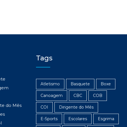
Tags
ete
Atletismo
Basquete
Boxe
gem
Canoagem
CBC
COB
nte do Mês
COI
Dirigente do Mês
res
E-Sports
Escolares
Esgrima
l