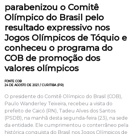
parabenizou o Comitê
Olímpico do Brasil pelo
resultado expressivo nos
Jogos Olímpicos de Tóquio e
conheceu o programa do
COB de promoção dos
valores olímpicos
FONTE COB
24 DE AGOSTO DE 2021 / CURITIBA (PR)
O presidente do Comitê Olímpico do Brasil (COB),
Paulo Wanderley Teixeira, recebeu a visita do
prefeito de Caicó (RN), Tadeu Alves dos Santos
(PSDB), na manhã desta segunda-feira (23), na sede
da entidade. Ele cumprimentou o conterrâneo pela
histórica conquista do Brasil nos Jogos Olímpicos de