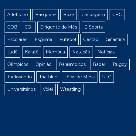
Atletismo
Basquete
Boxe
Canoagem
CBC
COB
COI
Dirigente do Mês
E-Sports
Escolares
Esgrima
Futebol
Gestão
Ginástica
Judô
Karatê
Memória
Natação
Notícias
Olímpicos
Opinião
Paralímpicos
Radar
Rugby
Taekwondo
Triathlon
Tênis de Mesa
UFC
Universitários
Vôlei
Wrestling