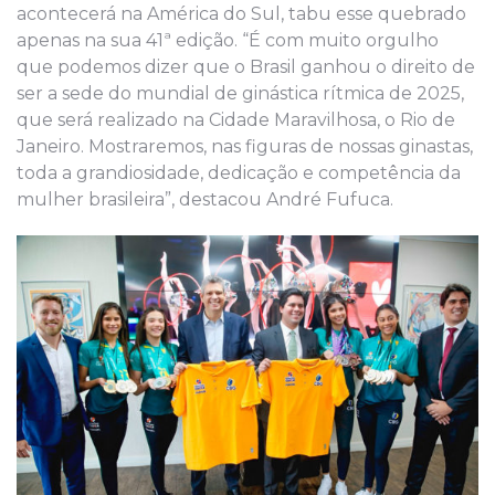
acontecerá na América do Sul, tabu esse quebrado
apenas na sua 41ª edição. “É com muito orgulho
que podemos dizer que o Brasil ganhou o direito de
ser a sede do mundial de ginástica rítmica de 2025,
que será realizado na Cidade Maravilhosa, o Rio de
Janeiro. Mostraremos, nas figuras de nossas ginastas,
toda a grandiosidade, dedicação e competência da
mulher brasileira”, destacou André Fufuca.