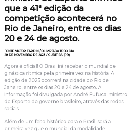
que a 41ª edição da
competição acontecerá no
Rio de Janeiro, entre os dias
20 e 24 de agosto.
FONTE VICTOR FARDIN / OLIMPÍADA TODO DIA
28 DE NOVEMBRO DE 2023 / CURITIBA (PR)
Agora é oficial! O Brasil irá receber o mundial de
ginástica rítmica pela primeira vez na história. A
edição de 2025 ocorrerá na cidade do Rio de
Janeiro, entre os dias 20 e 24 de agosto. A
informação foi divulgada por André Fufuca, ministro
do Esporte do governo brasileiro, através das redes
sociais.
Além de um feito histórico para o Brasil, será a
primeira vez que o mundial da modalidade