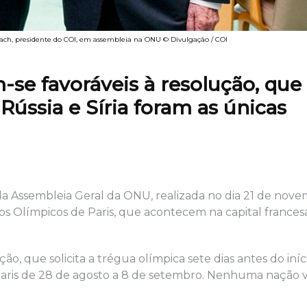
ach, presidente do COI, em assembleia na ONU © Divulgação / COI
-se favoráveis à resolução, que
ússia e Síria foram as únicas
pela Assembleia Geral da ONU, realizada no dia 21 de nov
gos Olímpicos de Paris, que acontecem na capital frances
ção, que solicita a trégua olímpica sete dias antes do iní
m Paris de 28 de agosto a 8 de setembro. Nenhuma nação 