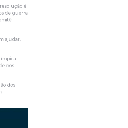
 resolução é
os de guerra
omitê
m ajudar,
límpica.
de nos
ção dos
m