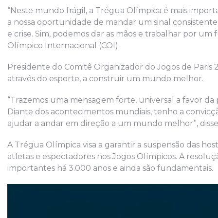
“Neste mundo frágil, a Trégua Olímpica é mais import
a nossa oportunidade de mandar um sinal consistent
e crise. Sim, podemos dar as mãos e trabalhar por um
Olímpico Internacional (COI).
Presidente do Comitê Organizador do Jogos de Paris
através do esporte, a construir um mundo melhor.
“Trazemos uma mensagem forte, universal a favor da p
Diante dos acontecimentos mundiais, tenho a convic
ajudar a andar em direção a um mundo melhor”, disse
A Trégua Olímpica visa a garantir a suspensão das hos
atletas e espectadores nos Jogos Olímpicos. A resoluç
importantes há 3.000 anos e ainda são fundamentais.