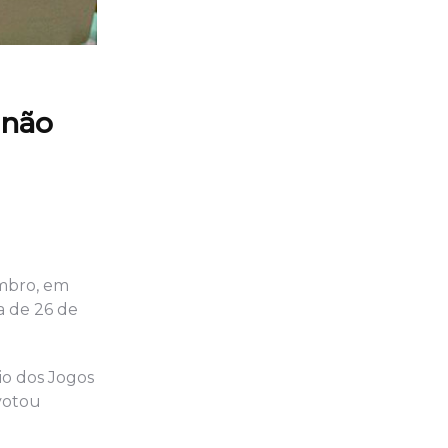
 não
embro, em
a de 26 de
cio dos Jogos
votou