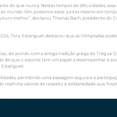
ante do que nunca. Nestes tempos de dificuldades, essa
e ao mundo. Sim, podemos estar juntos mesmo em temp
 futuro melhor”, declarou Thomas Bach, presidente do C
 2024, Tony Estanguet destacou que as Olimpíadas pode
az, de acordo com a antiga tradição grega da Trégua O
ção de que o esporte tem um papel a desempenhar e po
 Estanguet.
tilidades, permitindo uma passagem segura e a participa
ão reafirma valores de respeito e solidariedade que fora