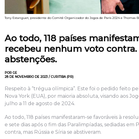
Tony Estanguet, presidente do Comitê Organizador do Jogos de Paris 2024 e Thomas B
Ao todo, 118 países manifestam
recebeu nenhum voto contra. R
abstenções.
POR GE
28 DE NOVEMBRO DE 2023 / CURITIBA (PR)
Respeito à “trégua olímpica”. Este foi o pedido feito 
Nova York (EUA), por maioria absoluta, visando aos Jo
julho a 11 de agosto de 2024.
Ao todo, 118 países manifestaram-se favoráveis à resolu
e sete dias após o fim das Paralimpíadas, sediadas e
contra, mas Rússia e Síria se abstiveram.