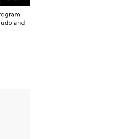
Program
 judo and