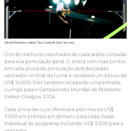
World Athletics Indoor Tour Gold (© Dan Vernon)
Os três melhores resultados de cada atleta contarão
para sua pontuação geral. O atleta com mais pontos
em cada prova de pontuação será declarado
vencedor no final da turnê e receberá um bônus de
US$ 10.000. Eles também receberão uma entrada
curinga para o Campeonato Mundial de Atletismo
Indoor Glasgow 2024.
Cada prova de ouro oferecerá pelo menos US$
7.000 em prêmios em dinheiro para cada classe
individual do programa, incluindo US$ 3.000 para o
vencedor.