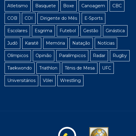
Atletismo
Basquete
Boxe
Canoagem
CBC
COB
COI
Dirigente do Mês
E-Sports
Escolares
Esgrima
Futebol
Gestão
Ginástica
Judô
Karatê
Memória
Natação
Notícias
Olímpicos
Opinião
Paralímpicos
Radar
Rugby
Taekwondo
Triathlon
Tênis de Mesa
UFC
Universitários
Vôlei
Wrestling