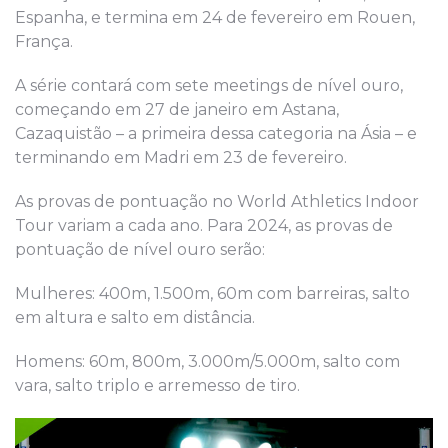
Espanha, e termina em 24 de fevereiro em Rouen,
França.
A série contará com sete meetings de nível ouro,
começando em 27 de janeiro em Astana,
Cazaquistão – a primeira dessa categoria na Ásia – e
terminando em Madri em 23 de fevereiro.
As provas de pontuação no World Athletics Indoor
Tour variam a cada ano. Para 2024, as provas de
pontuação de nível ouro serão:
Mulheres: 400m, 1.500m, 60m com barreiras, salto
em altura e salto em distância.
Homens: 60m, 800m, 3.000m/5.000m, salto com
vara, salto triplo e arremesso de tiro.