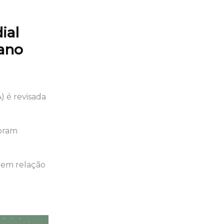
ial
 ano
) é revisada
foram
 em relação