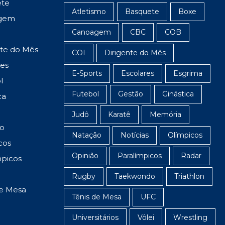
ete
Atletismo
Basquete
Boxe
gem
Canoagem
CBC
COB
nte do Mês
COI
Dirigente do Mês
res
E-Sports
Escolares
Esgrima
l
Futebol
Gestão
Ginástica
ca
Judô
Karatê
Memória
o
Natação
Notícias
Olímpicos
cos
Opinião
Paralímpicos
Radar
mpicos
Rugby
Taekwondo
Triathlon
de Mesa
Tênis de Mesa
UFC
Universitários
Vôlei
Wrestling