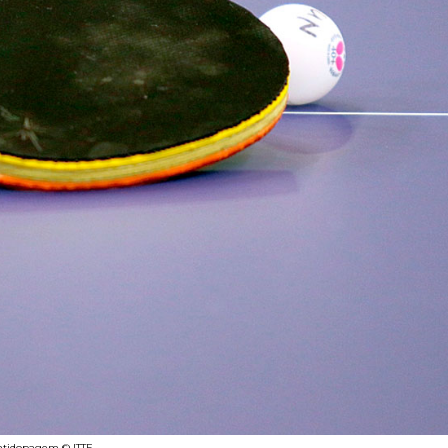
 antidopagem © ITTF