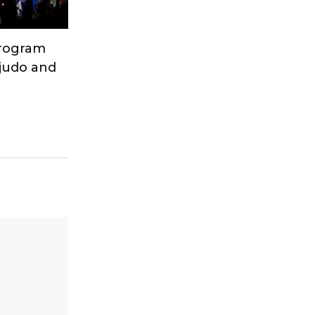
Program
 judo and