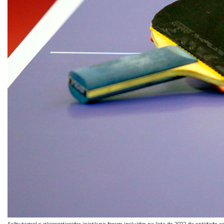
Salbutamol e glicocorticoides injetáveis foram incluídos na lista de 2022 da entidade