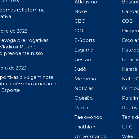
 de 2023
Atletismo
Basqu
 pernas refletem na
Boxe
Canoa
ativa
CBC
COB
COI
Dirige
reiro de 2022
 revoga prerrogativas
E-Sports
Escola
Vladimir Putin e
Esgrima
Futebo
o presidente russo
Gestão
Ginásti
bro de 2023
Judô
Karatê
portivas divulgam nota
Memória
Nataçã
tra a péssima atuação do
Notícias
Olímpi
o Esporte
Opinião
Paralí
Radar
Rugby
Taekwondo
Tênis 
Triathlon
UFC
Universitários
Vôlei