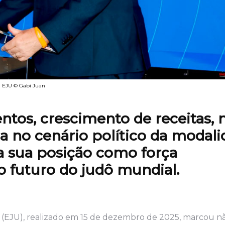
da EJU © Gabi Juan
tos, crescimento de receitas, 
ça no cenário político da modali
a sua posição como força
 futuro do judô mundial.
 (EJU), realizado em 15 de dezembro de 2025, marcou n