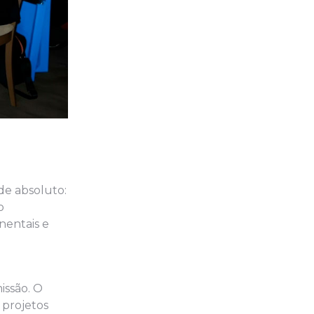
de absoluto:
o
nentais e
issão. O
 projetos