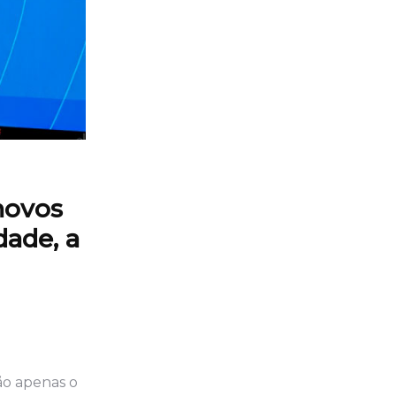
novos
dade, a
ão apenas o