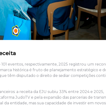
receita
e 101 eventos, respectivamente, 2025 registrou um recor
marca histórica é fruto de planejamento estratégico e d
 que têm disputado o direito de sediar competições conti
nceiros: a receita da EJU subiu 33% entre 2024 e 2025,
taforma JudoTV e pela expansão das parcerias de transm
nal da entidade, mas sua capacidade de investir em novos