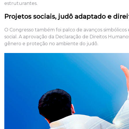
estruturantes.
Projetos sociais, judô adaptado e dir
O Congresso também foi palco de avanços simbólicos e 
social. A aprovação da Declaração de Direitos Humanos
gênero e proteção no ambiente do judô.