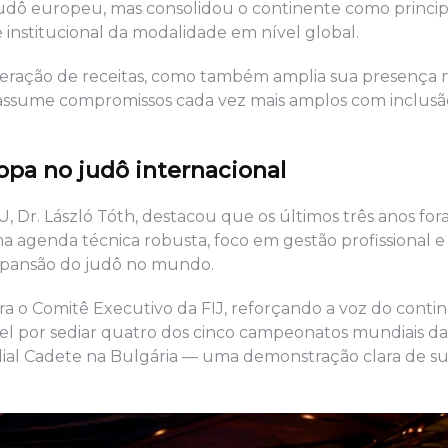
dô europeu, mas consolidou o continente como princip
 institucional da modalidade em nível global.
geração de receitas, como também amplia sua presença 
e assume compromissos cada vez mais amplos com inclusã
opa no judô internacional
U, Dr. László Tóth, destacou que os últimos três anos fo
a agenda técnica robusta, foco em gestão profissional e
 expansão do judô no mundo.
ra o Comitê Executivo da FIJ, reforçando a voz do conti
ável por sediar quatro dos cinco campeonatos mundiais d
dial Cadete na Bulgária — uma demonstração clara de su