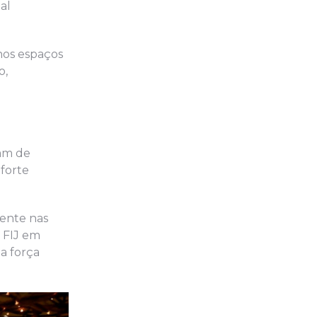
al
nos espaços
o,
ram de
 forte
nente nas
a FIJ em
a força