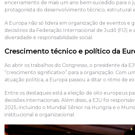
encerramento de mais um ano bem-sucedido para o ju
protagonista do desenvolvimento técnico, estrutural e
A Europa não só lidera em organização de eventos e 
decisórios da Federação Internacional de Judô (FIJ) 
diversidade e responsabilidade social.
Crescimento técnico e político da Eur
Ao abrir os trabalhos do Congresso, o presidente da EJ
“crescimento significativo” para a organização. Com um
atuação política, a Europa passou a ditar o ritmo de
Entre os destaques está a eleição de oito europeus pa
decisões internacionais. Além disso, a EJU foi respons
2025, incluindo o Mundial Sênior na Hungria e o Mun
institucional e organizacional.