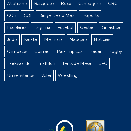
Atletismo
Basquete
Boxe
Canoagem
CBC
COB
COI
Dirigente do Mês
E-Sports
Escolares
Esgrima
Futebol
Gestão
Ginástica
Judô
Karatê
Memória
Natação
Notícias
Olímpicos
Opinião
Paralímpicos
Radar
Rugby
Taekwondo
Triathlon
Tênis de Mesa
UFC
Universitários
Vôlei
Wrestling