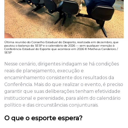
Última reunião do Conselho Estadual do Desporto, realizada em dezembro, que
pautou o balanço da SESP e o calendário de 2026 — sem qualquer menção à
Conferência Estadual do Esporte que acontece em 2026 © Matheus Candeloro /
SESP
Nesse cenário, dirigentes indagam se há condições
reais de planejamento, execução e
encaminhamento consistente dos resultados da
Conferência. Mais do que realizar o evento, é preciso
garantir que suas deliberações tenham efetividade
institucional e perenidade, para além do calendário
político e das circunstâncias conjunturais.
O que o esporte espera?