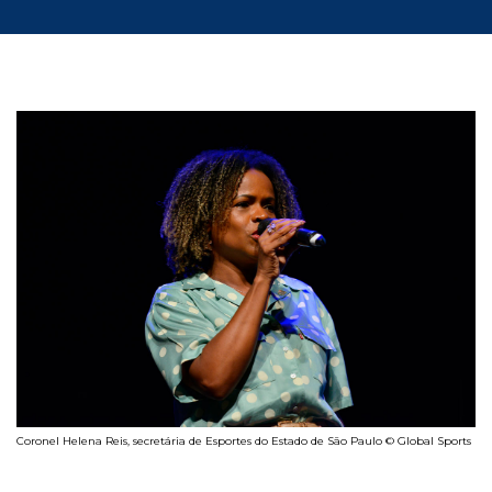
Coronel Helena Reis, secretária de Esportes do Estado de São Paulo © Global Sports