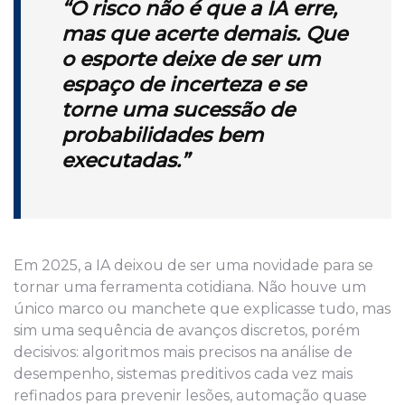
“O risco não é que a IA erre,
mas que acerte demais.
Que
o esporte deixe de ser um
espaço de incerteza e
se
torne uma sucessão de
probabilidades bem
executadas.”
Em 2025, a IA deixou de ser uma novidade para se
tornar uma ferramenta cotidiana. Não houve um
único marco ou manchete que explicasse tudo, mas
sim uma sequência de avanços discretos, porém
decisivos: algoritmos mais precisos na análise de
desempenho, sistemas preditivos cada vez mais
refinados para prevenir lesões, automação quase