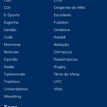
CBC
COB
COI
Dirigente do Mês
E-Sports
Escolares
Esgrima
Futebol
Gestão
Ginástica
Judô
Karatê
Memória
Natação
Notícias
Olímpicos
Opinião
Paralímpicos
Radar
Rugby
Taekwondo
Tênis de Mesa
Triathlon
UFC
Universitários
Vôlei
Wrestling