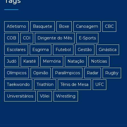
Tags
Atletismo
Basquete
Boxe
Canoagem
CBC
COB
COI
Dirigente do Mês
E-Sports
Escolares
Esgrima
Futebol
Gestão
Ginástica
Judô
Karatê
Memória
Natação
Notícias
Olímpicos
Opinião
Paralímpicos
Radar
Rugby
Taekwondo
Triathlon
Tênis de Mesa
UFC
Universitários
Vôlei
Wrestling