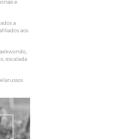
onais e
zados a
filiados aos
, taekwondo,
o, escalada
belarussos