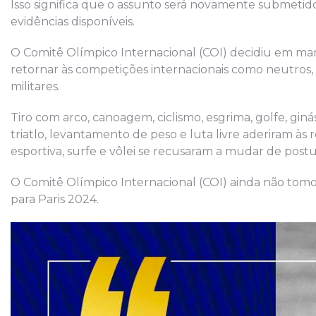
Isso significa que o assunto será novamente submetid
evidências disponíveis.
O Comitê Olímpico Internacional (COI) decidiu em mar
retornar às competições internacionais como neutros, 
militares.
Tiro com arco, canoagem, ciclismo, esgrima, golfe, giná
triatlo, levantamento de peso e luta livre aderiram à
esportiva, surfe e vôlei se recusaram a mudar de postu
O Comitê Olímpico Internacional (COI) ainda não tomou
para Paris 2024.