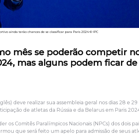
ortivo ainda terão chances de se classificar para Paris 2024 © IPC
imo mês se poderão competir n
024, mas alguns podem ficar de 
glês) deve realizar sua assembleia geral nos dias 28 e 29
icipação de atletas da Rússia e da Belarus em Paris 2024
 os Comitês Paralímpicos Nacionais (NPCs) dos dois paí
rmou que será feito um apelo para admissão de seus atl