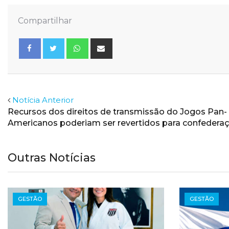
Compartilhar
Whatsapp
Share
via
Email
Facebook
Twitter
Notícia Anterior
Recursos dos direitos de transmissão do Jogos Pan-
Americanos poderiam ser revertidos para confedera
Outras Notícias
GESTÃO
GESTÃO