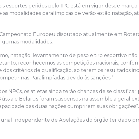
seis esportes geridos pelo IPC está em vigor desde março
 as modalidades paralímpicas de verão estão natação, atl
m o Campeonato Europeu disputado atualmente em Roterd
 algumas modalidades.
mo, natação, levantamento de peso e tiro esportivo não
ntretanto, reconhecemos as competições nacionais, confor
 dos critérios de qualificação, ao terem os resultados in
ompetir nas Paralimpíadas devido às sanções.”
os NPCs, os atletas ainda terão chances de se classificar 
Rússia e Belarus foram suspensos na assembleia geral ext
pacidade das duas nações cumprirem suas obrigações”.
ribunal Independente de Apelações do órgão ter dado p