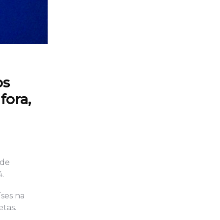
os
fora,
 de
.
ses na
etas.