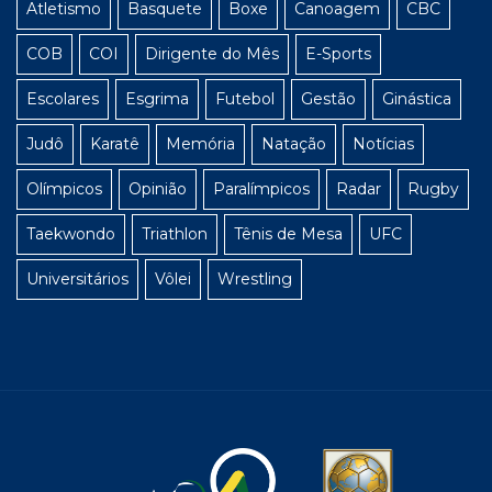
Atletismo
Basquete
Boxe
Canoagem
CBC
COB
COI
Dirigente do Mês
E-Sports
Escolares
Esgrima
Futebol
Gestão
Ginástica
Judô
Karatê
Memória
Natação
Notícias
Olímpicos
Opinião
Paralímpicos
Radar
Rugby
Taekwondo
Triathlon
Tênis de Mesa
UFC
Universitários
Vôlei
Wrestling