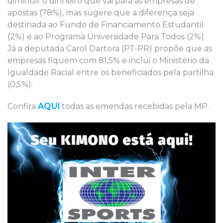
diminuir o dinheiro que vai para as empresas de
apostas (78%), mas sugere que a diferença seja
destinada ao Fundo de Financiamento Estudantil
(2%) e ao Programa Universidade Para Todos (2%).
Já a deputada Carol Dartora (PT-PR) propõe que as
empresas fiquem com 81,5% e inclui o Ministério da
Igualdade Racial entre os beneficiados pela partilha
(0,5%).
Confira
AQUI
todas as emendas recebidas pela MP.