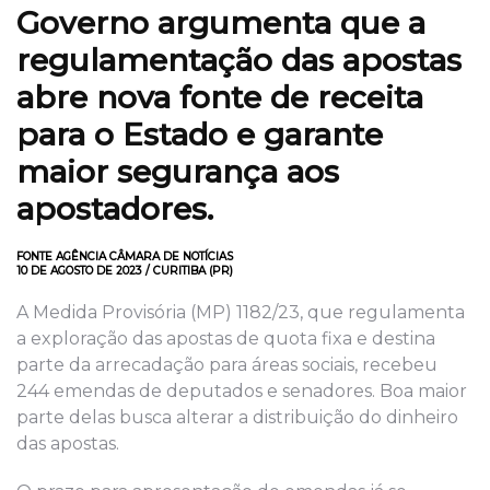
Governo argumenta que a
regulamentação das apostas
abre nova fonte de receita
para o Estado e garante
maior segurança aos
apostadores.
FONTE AGÊNCIA CÂMARA DE NOTÍCIAS
10 DE AGOSTO DE 2023 / CURITIBA (PR)
A Medida Provisória (MP) 1182/23, que regulamenta
a exploração das apostas de quota fixa e destina
parte da arrecadação para áreas sociais, recebeu
244 emendas de deputados e senadores. Boa maior
parte delas busca alterar a distribuição do dinheiro
das apostas.