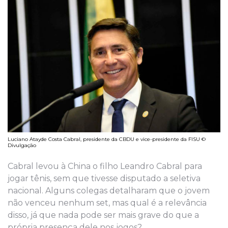
Luciano Atayde Costa Cabral, presidente da CBDU e vice-presidente da FISU ©
Divulgação
Cabral levou à China o filho Leandro Cabral para
jogar tênis, sem que tivesse disputado a seletiva
nacional. Alguns colegas detalharam que o jovem
não venceu nenhum set, mas qual é a relevância
disso, já que nada pode ser mais grave do que a
própria presença dele nos jogos?