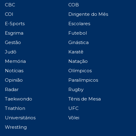
CBC
COB
COI
Dirigente do Mês
E-Sports
Escolares
Esgrima
Futebol
Gestão
Ginástica
Judô
Karatê
Memória
Natação
Notícias
Olímpicos
Opinião
Paralímpicos
Radar
Rugby
Taekwondo
Tênis de Mesa
Triathlon
UFC
Universitários
Vôlei
Wrestling