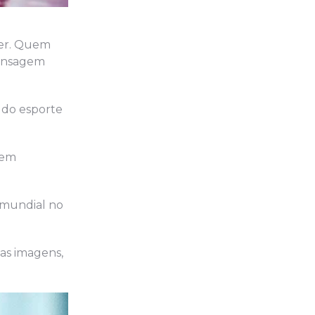
azer. Quem
mensagem
 do esporte
sem
 mundial no
as imagens,