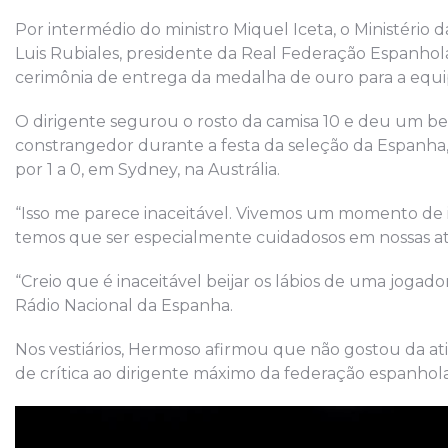
Por intermédio do ministro Miquel Iceta, o Ministério 
Luis Rubiales, presidente da Real Federação Espanhol
cerimônia de entrega da medalha de ouro para a eq
O dirigente segurou o rosto da camisa 10 e deu um
constrangedor durante a festa da seleção da Espanha
por 1 a 0, em Sydney, na Austrália.
“Isso me parece inaceitável. Vivemos um momento de i
temos que ser especialmente cuidadosos em nossas ati
“Creio que é inaceitável beijar os lábios de uma jogado
Rádio Nacional da Espanha.
Nos vestiários, Hermoso afirmou que não gostou da at
de crítica ao dirigente máximo da federação espanhola