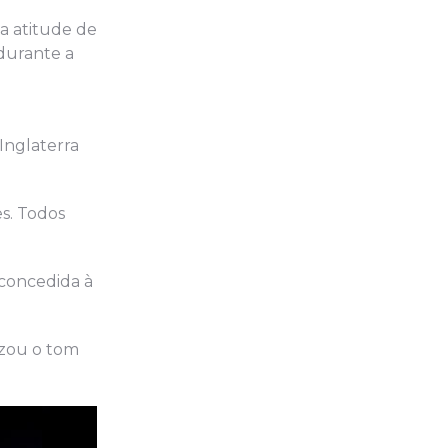
 a atitude de
durante a
Inglaterra
s. Todos
 concedida à
izou o tom