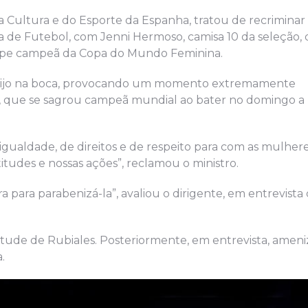
da Cultura e do Esporte da Espanha, tratou de recriminar
a de Futebol, com Jenni Hermoso, camisa 10 da seleção, 
uipe campeã da Copa do Mundo Feminina.
 beijo na boca, provocando um momento extremamente
, que se sagrou campeã mundial ao bater no domingo a 
gualdade, de direitos e de respeito para com as mulhere
tudes e nossas ações”, reclamou o ministro.
ra para parabenizá-la”, avaliou o dirigente, em entrevista
itude de Rubiales. Posteriormente, em entrevista, amen
.