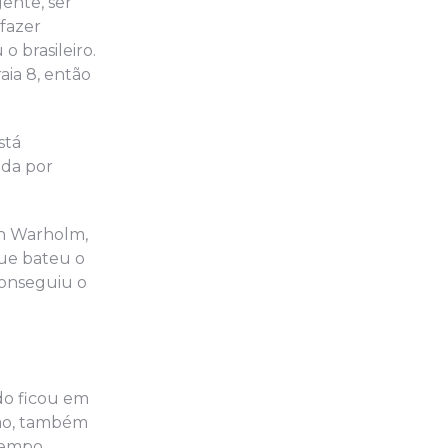
gente, ser
 fazer
o brasileiro.
aia 8, então
stá
ada por
en Warholm,
que bateu o
conseguiu o
do ficou em
ação, também
tempo.