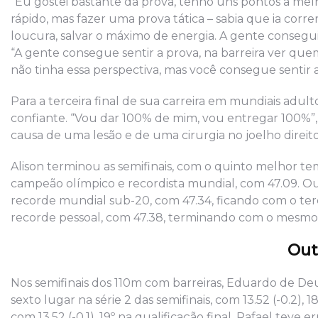
“Eu gostei bastante da prova, tenho uns pontos a melho
rápido, mas fazer uma prova tática – sabia que ia corr
loucura, salvar o máximo de energia. A gente conseguiu 
“A gente consegue sentir a prova, na barreira ver que
não tinha essa perspectiva, mas você consegue sentir a p
Para a terceira final de sua carreira em mundiais adult
confiante. “Vou dar 100% de mim, vou entregar 100%”
causa de uma lesão e de uma cirurgia no joelho direito
Alison terminou as semifinais, com o quinto melhor te
campeão olímpico e recordista mundial, com 47.09. O
recorde mundial sub-20, com 47.34, ficando com o te
recorde pessoal, com 47.38, terminando com o mesmo
Out
Nos semifinais dos 110m com barreiras, Eduardo de De
sexto lugar na série 2 das semifinais, com 13.52 (-0.2
com 13.52 (-0.1), 19º na qualificação final. Rafael teve