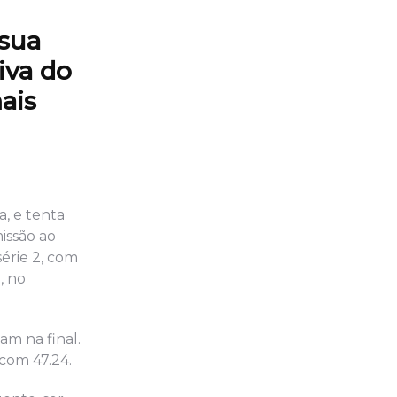
sua
iva do
ais
, e tenta
missão ao
série 2, com
, no
am na final.
com 47.24.