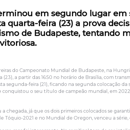
terminou em segundo lugar em 
a quarta-feira (23) a prova decis
ismo de Budapeste, tentando m
vitoriosa.
arreiras do Campeonato Mundial de Budapeste, na Hungria
23), a partir das 16:50 no horário de Brasília, com trans
esta segunda-feira (21), ficando na segunda colocação da 
le conquistou o seu título de campeão mundial, em 2022
 a chegada, já que os dois primeiros colocados se garanti
e Tóquio-2021 e no Mundial de Oregon, venceu a série, 