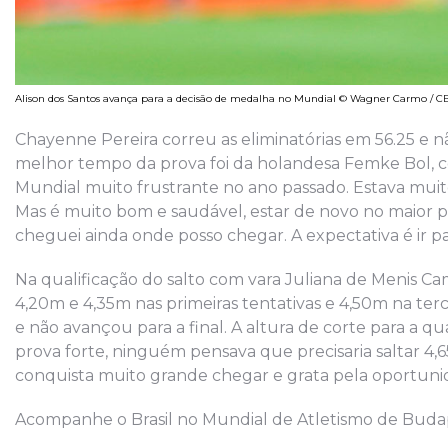
Alison dos Santos avança para a decisão de medalha no Mundial © Wagner Carmo / C
Chayenne Pereira correu as eliminatórias em 56.25 e nã
melhor tempo da prova foi da holandesa Femke Bol, 
Mundial muito frustrante no ano passado. Estava mui
Mas é muito bom e saudável, estar de novo no maior p
cheguei ainda onde posso chegar. A expectativa é ir pa
Na qualificação do salto com vara Juliana de Menis C
4,20m e 4,35m nas primeiras tentativas e 4,50m na terc
e não avançou para a final. A altura de corte para a qua
prova forte, ninguém pensava que precisaria saltar 4,
conquista muito grande chegar e grata pela oportunid
Acompanhe o Brasil no Mundial de Atletismo de Budape