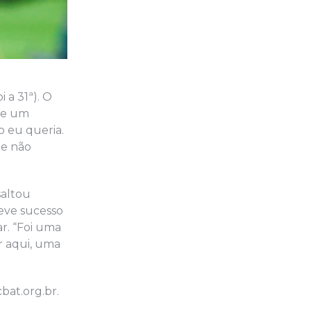
 a 31ª). O
de um
 eu queria.
ue não
saltou
teve sucesso
ar. “Foi uma
r aqui, uma
bat.org.br.