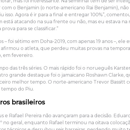
rar, mas foi interessante. Na semifinal tem de ser inteli
er com o Benjamin (o norte-americano Rai Benjamin), não
isso. Agora é ir para a final e entregar 100%”, comentou 
m está atacando na sua frente ou não, mas eu estava na r
rova para se classificar.”
os – foi sétimo em Doha-2019, com apenas 19 anos –, ele e
, afirmou o atleta, que perdeu muitas provas na tempor
, em fevereiro.
mpo das três séries. O mais rápido foi o norueguês Karst
utro grande destaque foi o jamaicano Roshawn Clarke, 
rceiro melhor tempo. O norte-americano Trevor Bassitt 
 tempo do Piu.
ros brasileiros
us e Rafael Pereira não avançaram para a decisão. Eduar
), 18º no geral, enquanto Rafael terminou na oitava coloc
 erros técnicos e derrubou seis barreiras, perdendo muito 