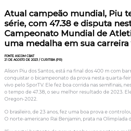
Atual campeão mundial, Piu 
série, com 47.38 e disputa nest
Campeonato Mundial de Atlet
uma medalha em sua carreira
FONTE ASCOM CBAT
21 DE AGOSTO DE 2023 / CURITIBA (PR)
Alison Piu dos Santos, está na final dos 400 m com b
conquistar o bicampeonato da prova nesta quarta-feira (
vivo pelo SporTV. Ele fez boa corrida nas semifinais, n
o tempo de 47.38, o seu melhor resultado de 2023. E
Oregon-2022.
O brasileiro, de 23 anos, fez uma boa prova e controlou
O norte-americano Rai Benjamin, prata na Olimpíada d