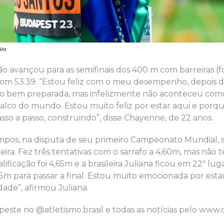
BAt
o avançou para as semifinais dos 400 m com barreiras (foi
com 53.39. “Estou feliz com o meu desempenho, depois 
to bem preparada, mas infelizmente não aconteceu como
alco do mundo. Estou muito feliz por estar aqui e porq
sso a passo, construindo”, disse Chayenne, de 22 anos.
ampos, na disputa de seu primeiro Campeonato Mundial, 
eira. Fez três tentativas com o sarrafo a 4,60m, mas não 
lificação foi 4,65m e a brasileira Juliana ficou em 22º lug
65m para passar a final. Estou muito emocionada por esta
ade”, afirmou Juliana.
ste no @atletismo.brasil e todas as notícias pelo www.c