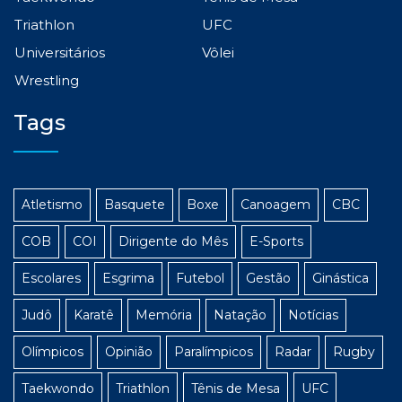
Triathlon
UFC
Universitários
Vôlei
Wrestling
Tags
Atletismo
Basquete
Boxe
Canoagem
CBC
COB
COI
Dirigente do Mês
E-Sports
Escolares
Esgrima
Futebol
Gestão
Ginástica
Judô
Karatê
Memória
Natação
Notícias
Olímpicos
Opinião
Paralímpicos
Radar
Rugby
Taekwondo
Triathlon
Tênis de Mesa
UFC