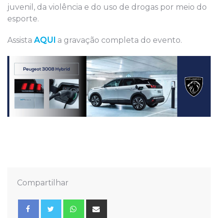
juvenil, da violência e do uso de drogas por meio do
esporte.
Assista
AQUI
a gravação completa do evento.
Compartilhar
Whatsapp
Share
via