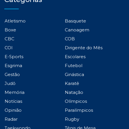
Atletismo
Basquete
Boxe
Canoagem
CBC
COB
COI
Dirigente do Mês
E-Sports
Escolares
Esgrima
Futebol
Gestão
Ginástica
Judô
Karatê
Memória
Natação
Notícias
Olímpicos
Opinião
Paralímpicos
Radar
Rugby
Taekwondo
Tênis de Mesa