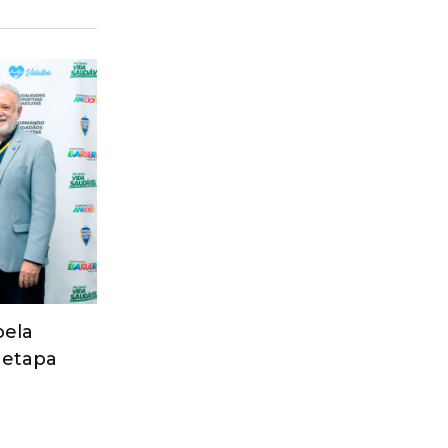
pela
 etapa