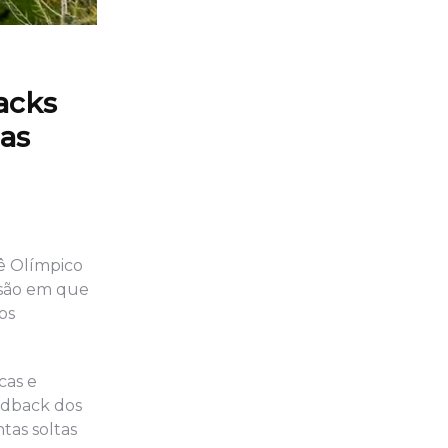
acks
 as
ê Olímpico
ssão em que
os
cas e
edback dos
tas soltas