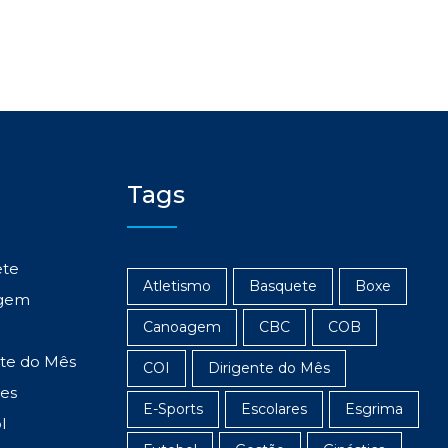
Tags
ete
Atletismo
Basquete
Boxe
gem
Canoagem
CBC
COB
nte do Mês
COI
Dirigente do Mês
res
E-Sports
Escolares
Esgrima
l