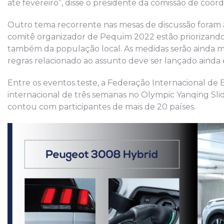
até fevereiro”, disse o presidente da comissão de co
Outro tema recorrente nas mesas de discussão foram as
comitê organizador de Pequim 2022 estão priorizando 
também da população local. As medidas serão ainda m
regras relacionado ao assunto deve ser lançado ainda 
Entre os eventos teste, a Federação Internacional de
internacional de três semanas no Olympic Yanqing Sli
contou com participantes de mais de 20 países.