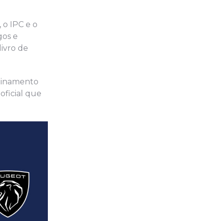
 o IPC e o
gos e
ivro de
reinamento
oficial que