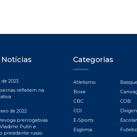
 Notícias
Categorias
 de 2023
Atletismo
Basqu
 pernas refletem na
Boxe
Canoa
ativa
CBC
COB
COI
Dirige
reiro de 2022
 revoga prerrogativas
E-Sports
Escola
Vladimir Putin e
Esgrima
Futebo
o presidente russo