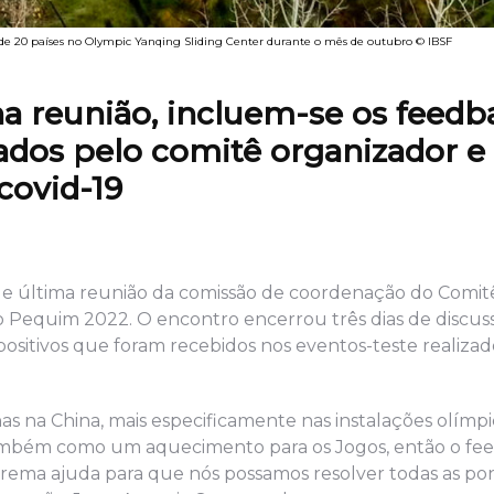
 de 20 países no Olympic Yanqing Sliding Center durante o mês de outubro © IBSF
a reunião, incluem-se os feedb
zados pelo comitê organizador e
covid-19
a e última reunião da comissão de coordenação do Comit
no Pequim 2022. O encontro encerrou três dias de discu
ositivos que foram recebidos nos eventos-teste realizad
as na China, mais especificamente nas instalações olímpi
o também como um aquecimento para os Jogos, então o fe
xtrema ajuda para que nós possamos resolver todas as pon