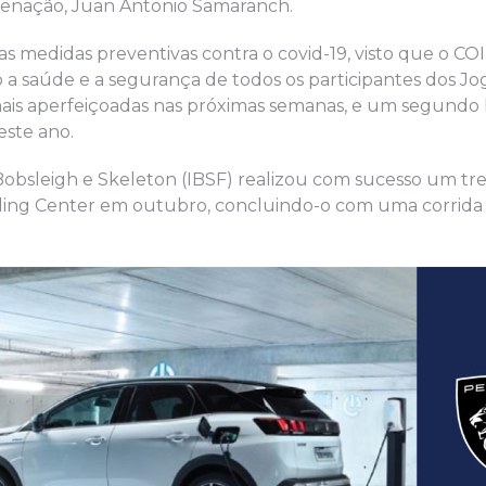
ordenação, Juan Antonio Samaranch.
 medidas preventivas contra o covid-19, visto que o COI,
a saúde e a segurança de todos os participantes dos Jo
ais aperfeiçoadas nas próximas semanas, e um segundo l
este ano.
 Bobsleigh e Skeleton (IBSF) realizou com sucesso um t
ding Center em outubro, concluindo-o com uma corrida 