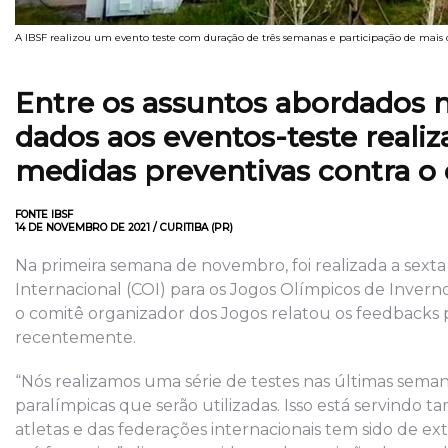
A IBSF realizou um evento teste com duração de três semanas e participação de mais
Entre os assuntos abordados n
dados aos eventos-teste reali
medidas preventivas contra o 
FONTE IBSF
14 DE NOVEMBRO DE 2021 / CURITIBA (PR)
Na primeira semana de novembro, foi realizada a sext
Internacional (COI) para os Jogos Olímpicos de Inver
o comitê organizador dos Jogos relatou os feedbacks p
recentemente.
“Nós realizamos uma série de testes nas últimas seman
paralímpicas que serão utilizadas. Isso está servind
atletas e das federações internacionais tem sido de e