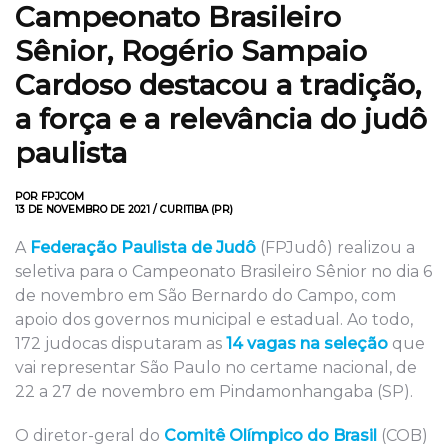
Campeonato Brasileiro
Sênior, Rogério Sampaio
Cardoso destacou a tradição,
a força e a relevância do judô
paulista
POR FPJCOM
13 DE NOVEMBRO DE 2021 / CURITIBA (PR)
A
Federação Paulista de Judô
(FPJudô) realizou a
seletiva para o Campeonato Brasileiro Sênior no dia 6
de novembro em São Bernardo do Campo, com
apoio dos governos municipal e estadual. Ao todo,
172 judocas disputaram as
14 vagas na seleção
que
vai representar São Paulo no certame nacional, de
22 a 27 de novembro em Pindamonhangaba (SP).
O diretor-geral do
Comitê Olímpico do Brasil
(COB)