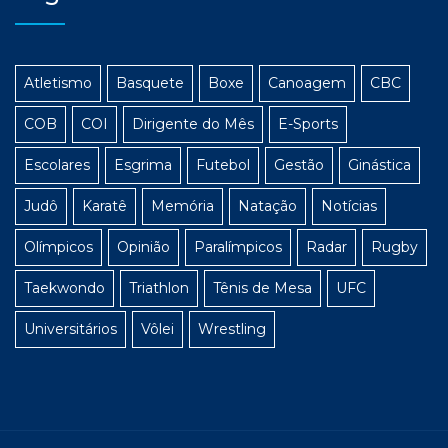
Atletismo
Basquete
Boxe
Canoagem
CBC
COB
COI
Dirigente do Mês
E-Sports
Escolares
Esgrima
Futebol
Gestão
Ginástica
Judô
Karatê
Memória
Natação
Notícias
Olímpicos
Opinião
Paralímpicos
Radar
Rugby
Taekwondo
Triathlon
Tênis de Mesa
UFC
Universitários
Vôlei
Wrestling