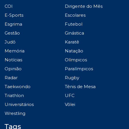
COI
Dirigente do Mês
E-Sports
Escolares
Esgrima
Futebol
Gestão
Ginástica
Judô
Karatê
Memória
Natação
Notícias
Olímpicos
Opinião
Paralímpicos
Radar
Rugby
Taekwondo
Tênis de Mesa
Triathlon
UFC
Universitários
Vôlei
Wrestling
Tags