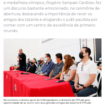
e medalhista olímpico, Rogério Sampaio Cardoso, fez
um discurso bastante emocionado, na cerimônia de
abertura, destacando a importância de rever os
amigos dos tatamis e elogiando o judô paulista por
contar com um centro de excelência de primeiro
mundo.
No encontro, o diretor-geral do COB agradeceu a diretoria da FPJudô pela
oportunidade de se reunir com seus grandes amigos dos tatamis © FPJudô