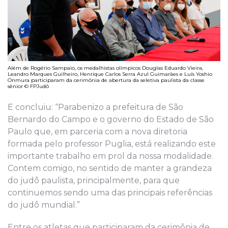
Além de Rogério Sampaio, os medalhistas olímpicos Douglas Eduardo Vieira,
Leandro Marques Guilheiro, Henrique Carlos Serra Azul Guimarães e Luís Yoshio
Onmura participaram da cerimônia de abertura da seletiva paulista da classe
sênior © FPJudô
E concluiu: “Parabenizo a prefeitura de São
Bernardo do Campo e o governo do Estado de São
Paulo que, em parceria com a nova diretoria
formada pelo professor Puglia, está realizando este
importante trabalho em prol da nossa modalidade.
Contem comigo, no sentido de manter a grandeza
do judô paulista, principalmente, para que
continuemos sendo uma das principais referências
do judô mundial.”
Entre os atletas que participaram da cerimônia de