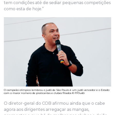
tem condições até de sediar pequenas competições
como esta de hoje.”
O campeão olímpico lembrou o judô de São Paulo é um judô vencedor e o Estado
com o maior número de praticantes e clubes filiados © FPJudô
O diretor-geral do COB afirmou ainda que o cabe
agora aos dirigentes arregaçar as mangas,