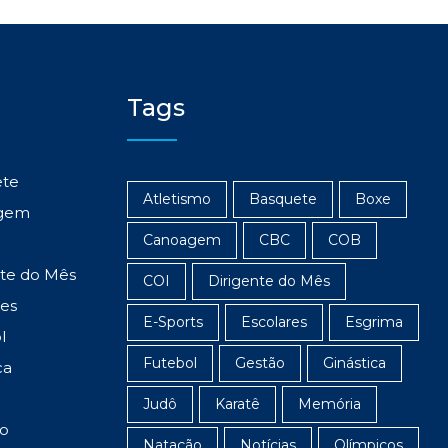
Tags
ete
Atletismo
Basquete
Boxe
gem
Canoagem
CBC
COB
nte do Mês
COI
Dirigente do Mês
res
E-Sports
Escolares
Esgrima
l
Futebol
Gestão
Ginástica
ca
Judô
Karatê
Memória
o
Natação
Notícias
Olímpicos