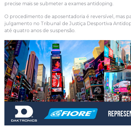
precise mais se submeter a exames antidoping.
O procedimento de aposentadoria é reversível, mas para
julgamento no Tribunal de Justiça Desportiva Antidop
até quatro anos de suspensão.