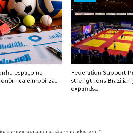
anha espaço na
Federation Support 
onômica e mobiliza…
strengthens Brazilian
expands…
do.
Campos obrigatórios são marcados com
*