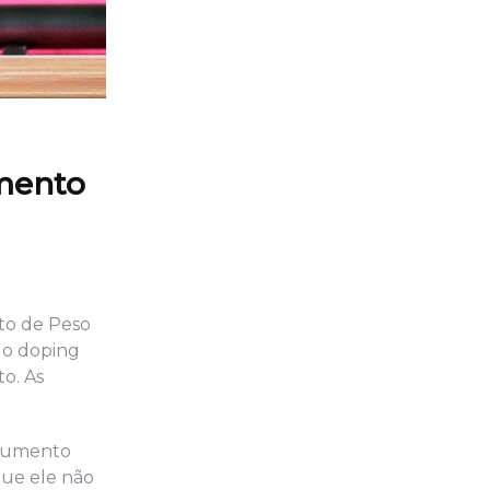
amento
to de Peso
lo doping
o. As
ocumento
que ele não