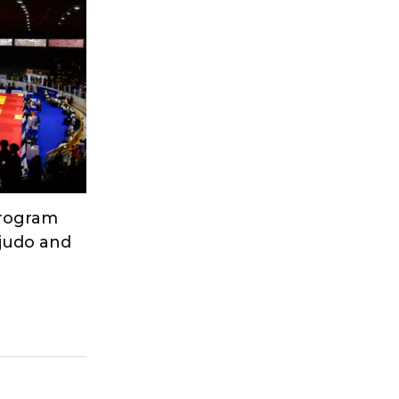
Program
 judo and