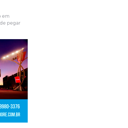
do em
ode pegar