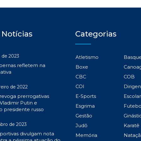
 Notícias
Categorias
 de 2023
Atletismo
Basqu
 pernas refletem na
Boxe
Canoa
ativa
CBC
COB
COI
Dirige
reiro de 2022
 revoga prerrogativas
E-Sports
Escola
Vladimir Putin e
Esgrima
Futebo
o presidente russo
Gestão
Ginásti
bro de 2023
Judô
Karatê
portivas divulgam nota
Memória
Nataçã
tra a péssima atuação do