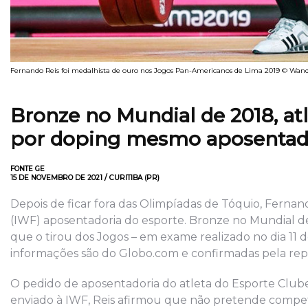
Fernando Reis foi medalhista de ouro nos Jogos Pan-Americanos de Lima 2019 © Wan
Bronze no Mundial de 2018, atl
por doping mesmo aposenta
FONTE GE
15 DE NOVEMBRO DE 2021 / CURITIBA (PR)
Depois de ficar fora das Olimpíadas de Tóquio, Ferna
(IWF) aposentadoria do esporte. Bronze no Mundial de
que o tirou dos Jogos – em exame realizado no dia 11 d
informações são do Globo.com e confirmadas pela re
O pedido de aposentadoria do atleta do Esporte Clube
enviado à IWF, Reis afirmou que não pretende compet