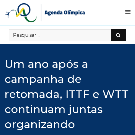
Skip
to
content
Um ano após a
campanha de
retomada, ITTF e WTT
continuam juntas
organizando