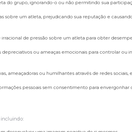
eta do grupo, ignorando-o ou não permitindo sua particip
lsas sobre um atleta, prejudicando sua reputação e causand
irracional de pressão sobre um atleta para obter desemp
depreciativos ou ameaças emocionais para controlar ou in
s, ameaçadoras ou humilhantes através de redes sociais, e
nformações pessoais sem consentimento para envergonhar 
incluindo:
dem desenvolver uma imagem negativa de si mesmos.