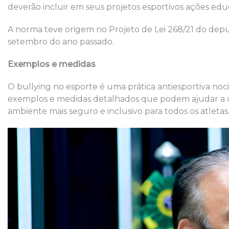
deverão incluir em seus projetos esportivos ações educ
A norma teve origem no Projeto de Lei 268/21 do dep
setembro do ano passado.
Exemplos e medidas
O bullying no esporte é uma prática antiesportiva no
exemplos e medidas detalhados que podem ajudar a 
ambiente mais seguro e inclusivo para todos os atletas