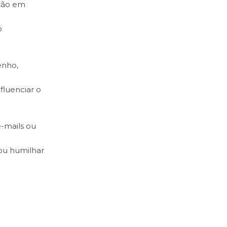
ação em
o
enho,
fluenciar o
-mails ou
ou humilhar