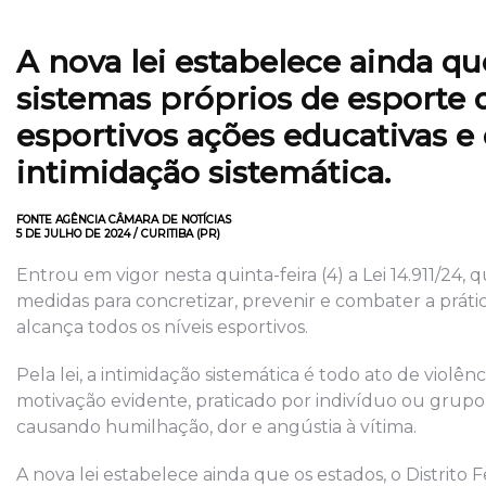
A nova lei estabelece ainda q
sistemas próprios de esporte 
esportivos ações educativas e
intimidação sistemática.
FONTE AGÊNCIA CÂMARA DE NOTÍCIAS
5 DE JULHO DE 2024 / CURITIBA (PR)
Entrou em vigor nesta quinta-feira (4) a Lei 14.911/24, q
medidas para concretizar, prevenir e combater a prática
alcança todos os níveis esportivos.
Pela lei, a intimidação sistemática é todo ato de violên
motivação evidente, praticado por indivíduo ou grupo,
causando humilhação, dor e angústia à vítima.
A nova lei estabelece ainda que os estados, o Distrito