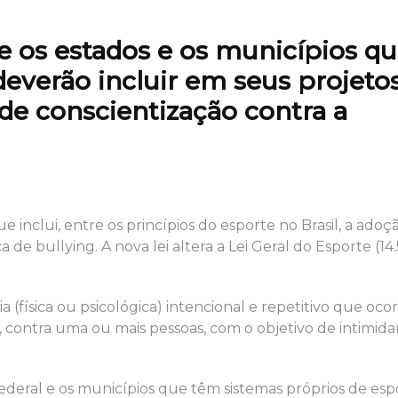
ue os estados e os municípios q
deverão incluir em seus projeto
 de conscientização contra a
ue inclui, entre os princípios do esporte no Brasil, a adoç
 de bullying. A nova lei altera a Lei Geral do Esporte (14
cia (física ou psicológica) intencional e repetitivo que oc
 contra uma ou mais pessoas, com o objetivo de intimidar
 Federal e os municípios que têm sistemas próprios de esp