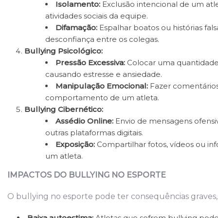
Isolamento:
Exclusão intencional de um atl
atividades sociais da equipe.
Difamação:
Espalhar boatos ou histórias fa
desconfiança entre os colegas.
Bullying Psicológico:
Pressão Excessiva:
Colocar uma quantidade 
causando estresse e ansiedade.
Manipulação Emocional:
Fazer comentários 
comportamento de um atleta.
Bullying Cibernético:
Assédio Online:
Envio de mensagens ofensiva
outras plataformas digitais.
Exposição:
Compartilhar fotos, vídeos ou i
um atleta.
IMPACTOS DO BULLYING NO ESPORTE
O bullying no esporte pode ter consequências graves, 
Baixa autoestima:
Atletas que sofrem bullying po