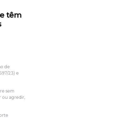
ue têm
s
ão de
.597/23) e
orre sem
 ou agredir,
orte