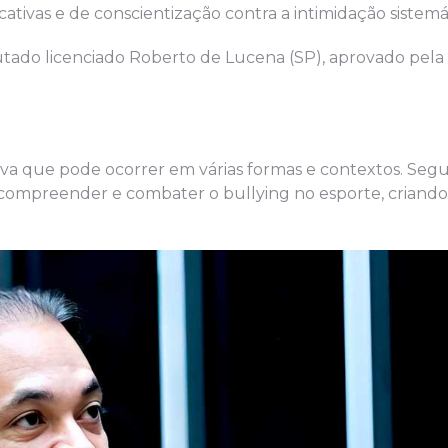
ativas e de conscientização contra a intimidação sistemá
utado licenciado Roberto de Lucena (SP), aprovado pel
civa que pode ocorrer em várias formas e contextos. Se
compreender e combater o bullying no esporte, criand
.