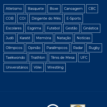
Atletismo
Basquete
Boxe
Canoagem
CBC
COB
COI
Dirigente do Mês
E-Sports
Escolares
Esgrima
Futebol
Gestão
Ginástica
Judô
Karatê
Memória
Natação
Notícias
Olímpicos
Opinião
Paralímpicos
Radar
Rugby
Taekwondo
Triathlon
Tênis de Mesa
UFC
Universitários
Vôlei
Wrestling