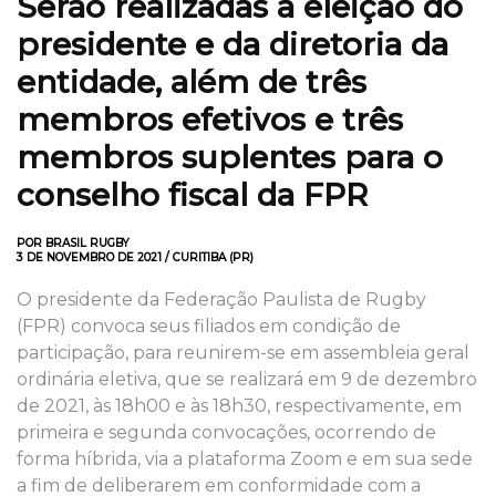
Serão realizadas a eleição do
presidente e da diretoria da
entidade, além de três
membros efetivos e três
membros suplentes para o
conselho fiscal da FPR
POR BRASIL RUGBY
3 DE NOVEMBRO DE 2021 / CURITIBA (PR)
O presidente da Federação Paulista de Rugby
(FPR) convoca seus filiados em condição de
participação, para reunirem-se em assembleia geral
ordinária eletiva, que se realizará em 9 de dezembro
de 2021, às 18h00 e às 18h30, respectivamente, em
primeira e segunda convocações, ocorrendo de
forma híbrida, via a plataforma Zoom e em sua sede
a fim de deliberarem em conformidade com a