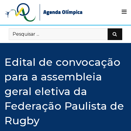
Skip
to
content
Edital de convocação
para a assembleia
geral eletiva da
Federação Paulista de
Rugby