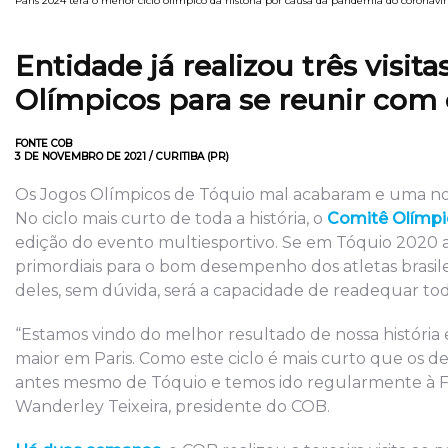
Paris 2024 terá o menor ciclo olímpico da história por causa da pandemia do coronaví
Entidade já realizou três visi
Olímpicos para se reunir com 
FONTE COB
3 DE NOVEMBRO DE 2021 / CURITIBA (PR)
Os Jogos Olímpicos de Tóquio mal acabaram e uma nova
No ciclo mais curto de toda a história, o
Comitê Olímpic
edição do evento multiesportivo. Se em Tóquio 2020 a
primordiais para o bom desempenho dos atletas brasile
deles, sem dúvida, será a capacidade de readequar to
“Estamos vindo do melhor resultado de nossa história
maior em Paris. Como este ciclo é mais curto que os de
antes mesmo de Tóquio e temos ido regularmente à Fr
Wanderley Teixeira, presidente do COB.