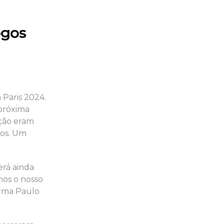
ogos
 Paris 2024.
 próxima
ação eram
ros. Um
erá ainda
mos o nosso
irma Paulo