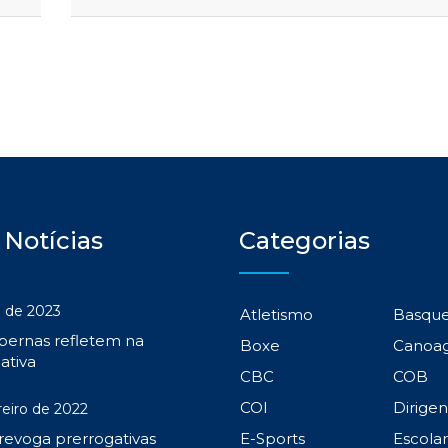
 Notícias
Categorias
 de 2023
Atletismo
Basqu
 pernas refletem na
Boxe
Canoa
ativa
CBC
COB
COI
Dirige
reiro de 2022
 revoga prerrogativas
E-Sports
Escola