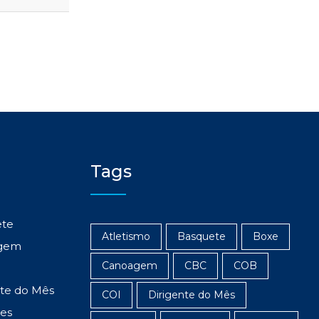
Tags
ete
Atletismo
Basquete
Boxe
gem
Canoagem
CBC
COB
nte do Mês
COI
Dirigente do Mês
res