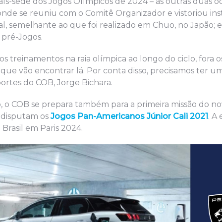
o país-sede dos Jogos Olímpicos de 2024 – as outras duas 
, onde se reuniu com o Comitê Organizador e vistoriou in
l, semelhante ao que foi realizado em Chuo, no Japão;
 pré-Jogos.
 treinamentos na raia olímpica ao longo do ciclo, fora o
que vão encontrar lá. Por conta disso, precisamos ter u
sportes do COB, Jorge Bichara.
 o COB se prepara também para a primeira missão do nov
s disputam os
Jogos Pan-Americanos Júnior Cali 2021
. A
Brasil em Paris 2024.