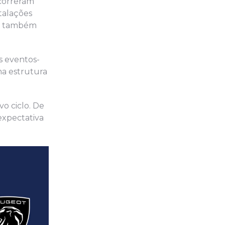
ocorreram
stalações
 e também
s eventos-
ma estrutura
o ciclo. De
 expectativa