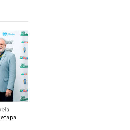
pela
 etapa