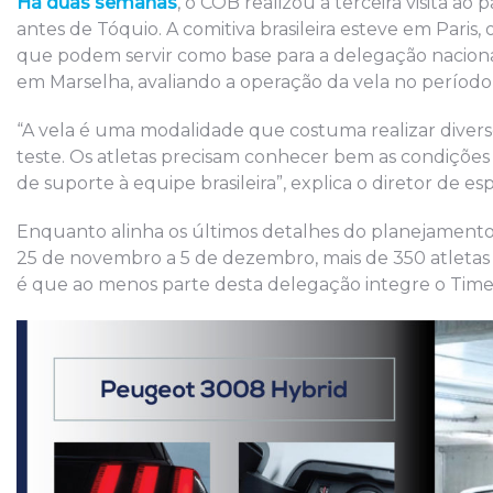
Há duas semanas
, o COB realizou a terceira visita a
antes de Tóquio. A comitiva brasileira esteve em Paris
que podem servir como base para a delegação naciona
em Marselha, avaliando a operação da vela no período
“A vela é uma modalidade que costuma realizar diversos
teste. Os atletas precisam conhecer bem as condições 
de suporte à equipe brasileira”, explica o diretor de e
Enquanto alinha os últimos detalhes do planejamento,
25 de novembro a 5 de dezembro, mais de 350 atleta
é que ao menos parte desta delegação integre o Time 