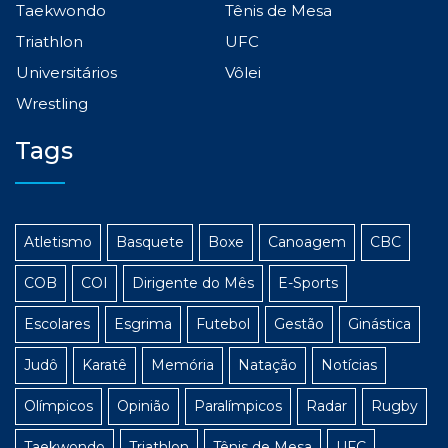
Taekwondo
Tênis de Mesa
Triathlon
UFC
Universitários
Vôlei
Wrestling
Tags
Atletismo
Basquete
Boxe
Canoagem
CBC
COB
COI
Dirigente do Mês
E-Sports
Escolares
Esgrima
Futebol
Gestão
Ginástica
Judô
Karatê
Memória
Natação
Notícias
Olímpicos
Opinião
Paralímpicos
Radar
Rugby
Taekwondo
Triathlon
Tênis de Mesa
UFC