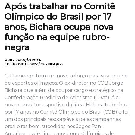
Após trabalhar no Comitê
Olímpico do Brasil por 17
anos, Bichara ocupa nova
função na equipe rubro-
negra
FONTE REDAÇÃO DO GE
9 DE AGOSTO DE 2022 / CURITIBA (PR)
O Flamengo tem um novo reforço para sua equipe
de esportes olímpicos. O ex-diretor no COB Jorge
Bichara que além de ocupar cargo estratégico na
Confederação Brasileira de Atletismo (CBAt), é o
novo consultor esportivo da área. Bichara trabalhou
por 17 anos no Comitê Olímpico do Brasil (COB) e foi
um dos principais responsáveis pelas campanhas
brasileiras bem-sucedidas nos Jogos Pan-
Americanos de Lima e nos Jogos Olímpicos de