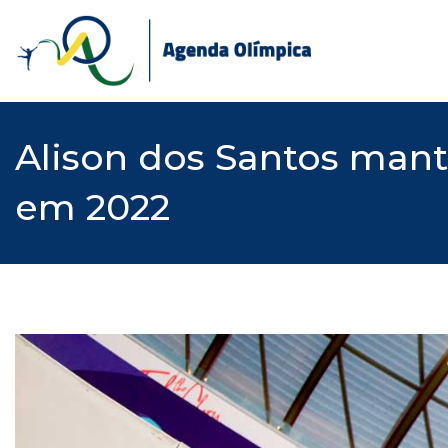
Skip
to
content
Alison dos Santos man
em 2022