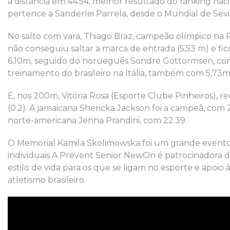
a distância em 44.54, melhor resultado do ranking nacio
pertence a Sanderlei Parrela, desde o Mundial de Sevi
No salto com vara, Thiago Braz, campeão olímpico na R
não conseguiu saltar a marca de entrada (5,53 m) e f
6,10m, seguido do norueguês Sondre Gottormsen, com 
treinamento do brasileiro na Itália, também com 5,73m
E, nos 200m, Vitória Rosa (Esporte Clube Pinheiros), 
(0.2). A jamaicana Shericka Jackson foi a campeã, com 
norte-americana Jenna Prandini, com 22.39.
O Memorial Kamila Skolimowska foi um grande evento
individuais.A Prevent Senior NewOn é patrocinadora do
estilo de vida para os que se ligam no esporte e apoio
atletismo brasileiro.