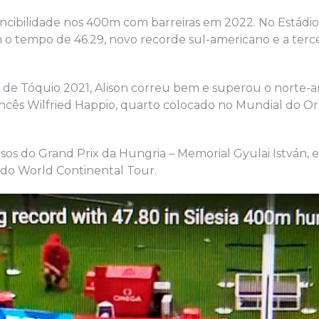
nvencibilidade nos 400m com barreiras em 2022. No Estád
 o tempo de 46.29, novo recorde sul-americano e a terc
de Tóquio 2021, Alison correu bem e superou o norte-
rancês Wilfried Happio, quarto colocado no Mundial do O
asos do Grand Prix da Hungria – Memorial Gyulai István, 
 do World Continental Tour.