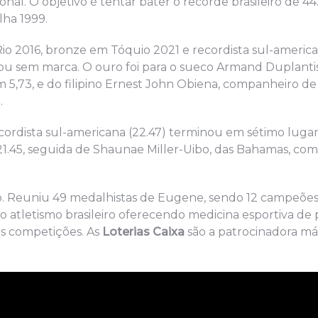
nal. O objetivo é tentar bater o recorde brasileiro de 44
lha 1999.
io 2016, bronze em Tóquio 2021 e recordista sul-america
icou sem marca. O ouro foi para o sueco Armand Duplanti
5,73, e do filipino Ernest John Obiena, companheiro de
.
recordista sul-americana (22.47) terminou em sétimo luga
21.45, seguida de Shaunae Miller-Uibo, das Bahamas, com 
. Reuniu 49 medalhistas de Eugene, sendo 12 campeõe
 atletismo brasileiro oferecendo medicina esportiva de 
 às competições. As
Loterias Caixa
são a patrocinadora má