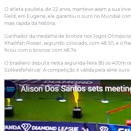
O atleta paulista, de 22 anos, manteve assim a sua i
Field, em Eugene, ele garantiu o ouro no Mundial com
mais rápida da história.
Ganhador da medalha de bronze nos Jogos Olímpicos 
Khallifah Rosser, segundo colocado, com 48.30, e o f
ficou com o bronze, com 48.74.
O brasileiro disputa nesta segunda-feira (8) os 400m r
Székesfehérvár. A competição é válida pela série ouro