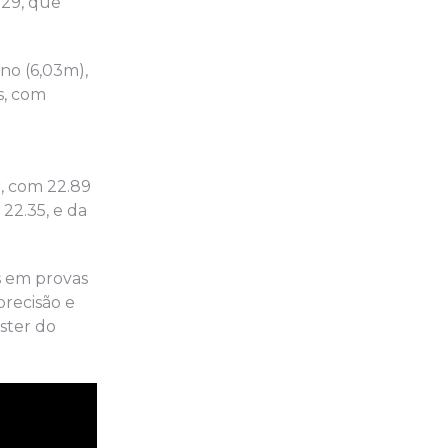
.29, que
no (6,03m),
s, com
r, com 22.89
22.35, e da
s em provas
precisão e
ster do