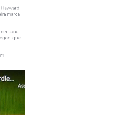
io Hayward
eira marca
americano
regon, que
em