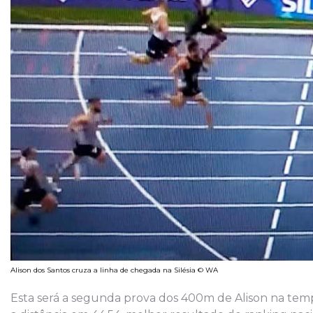
Alison dos Santos cruza a linha de chegada na Silésia © WA
Esta será a segunda prova dos 400m de Alison na tempo