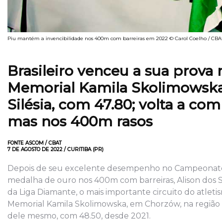
Piu mantém a invencibilidade nos 400m com barreiras em 2022 © Carol Coelho / CBA
Brasileiro venceu a sua prova
Memorial Kamila Skolimowska
Silésia, com 47.80; volta a co
mas nos 400m rasos
FONTE ASCOM / CBAT
7 DE AGOSTO DE 2022 / CURITIBA (PR)
Depois de seu excelente desempenho no Campeonato 
medalha de ouro nos 400m com barreiras, Alison dos S
da Liga Diamante, o mais importante circuito do atleti
Memorial Kamila Skolimowska, em Chorzów, na região p
dele mesmo, com 48.50, desde 2021.