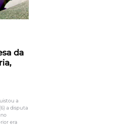
esa da
ia,
uistou a
6) a disputa
 no
rior era