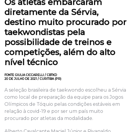
Os atletas embarcaram
diretamente da Sérvia,
destino muito procurado por
taekwondistas pela
possibilidade de treinos e
competições, além do alto
nível técnico
FONTE GIULIA CICCARELLI / CBTKD
20 DE JULHO DE 2021 / CURITIBA (PR)
A seleção brasileira de taekwondo escolheu a Sérvia
como local de preparação da equipe para os Jogos
Olímpicos de Tóquio pelas condições estáveis em
relação à covid-19 e por ser um país muito
procurado por atletas da modalidade.
Alberto Cavalcante Maciel Júnior e Rivanaldo