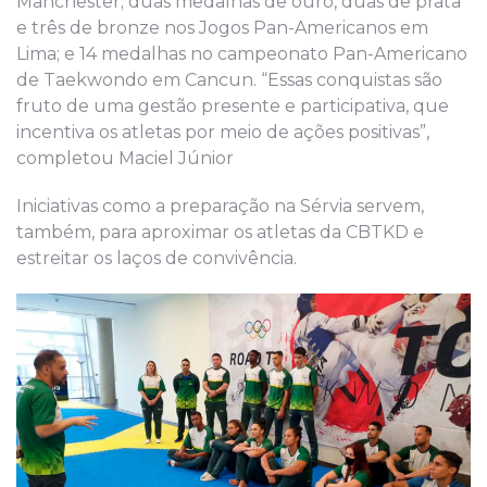
Manchester; duas medalhas de ouro, duas de prata
e três de bronze nos Jogos Pan-Americanos em
Lima; e 14 medalhas no campeonato Pan-Americano
de Taekwondo em Cancun. “Essas conquistas são
fruto de uma gestão presente e participativa, que
incentiva os atletas por meio de ações positivas”,
completou Maciel Júnior
Iniciativas como a preparação na Sérvia servem,
também, para aproximar os atletas da CBTKD e
estreitar os laços de convivência.