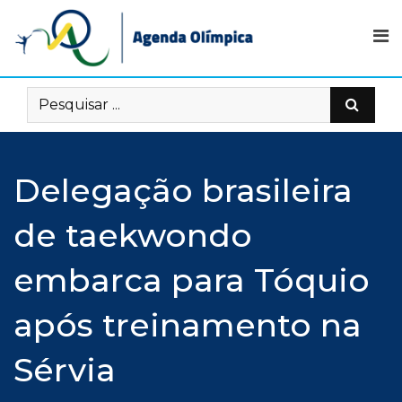
Skip
to
content
Delegação brasileira
de taekwondo
embarca para Tóquio
após treinamento na
Sérvia