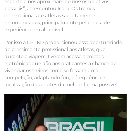
esporte e nos aproximam de nossos objetivos
pessoais”, acrescentou Ícaro. Os treinos
internacionais de atletas são altamente
recomendados, principalmente pela troca de
experiência em alto nível.
Por isso a CBTKD proporcionou essa oportunidade
de crescimento profissional aos atletas, que,
durante a viagem, tiveram acesso a coletes
eletrônicos que dão aos praticantes a chance de
vivenciar os treinos como se fossem uma
competição, adaptando força, frequência e
localização dos chutes da melhor forma possível.