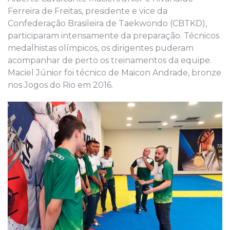
Ferreira de Freitas, presidente e vice da
Confederação Brasileira de Taekwondo (CBTKD),
participaram intensamente da preparação. Técnicos
medalhistas olímpicos, os dirigentes puderam
acompanhar de perto os treinamentos da equipe.
Maciel Júnior foi técnico de Maicon Andrade, bronze
nos Jogos do Rio em 2016.