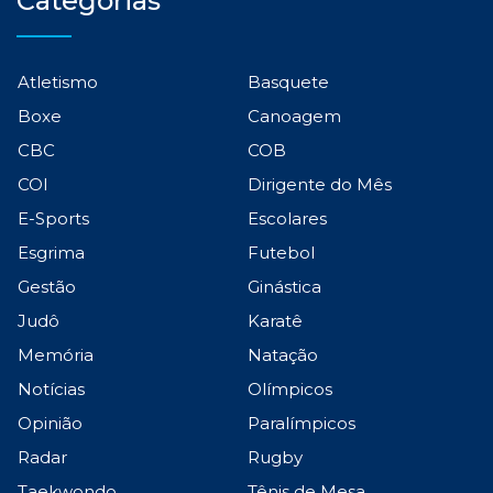
Categorias
Atletismo
Basquete
Boxe
Canoagem
CBC
COB
COI
Dirigente do Mês
E-Sports
Escolares
Esgrima
Futebol
Gestão
Ginástica
Judô
Karatê
Memória
Natação
Notícias
Olímpicos
Opinião
Paralímpicos
Radar
Rugby
Taekwondo
Tênis de Mesa