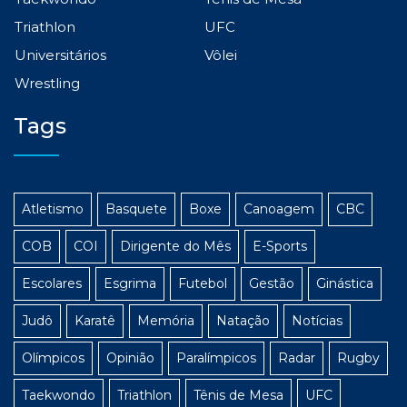
Triathlon
UFC
Universitários
Vôlei
Wrestling
Tags
Atletismo
Basquete
Boxe
Canoagem
CBC
COB
COI
Dirigente do Mês
E-Sports
Escolares
Esgrima
Futebol
Gestão
Ginástica
Judô
Karatê
Memória
Natação
Notícias
Olímpicos
Opinião
Paralímpicos
Radar
Rugby
Taekwondo
Triathlon
Tênis de Mesa
UFC