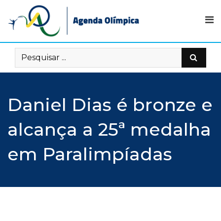
Skip
to
content
Daniel Dias é bronze e
alcança a 25ª medalha
em Paralimpíadas