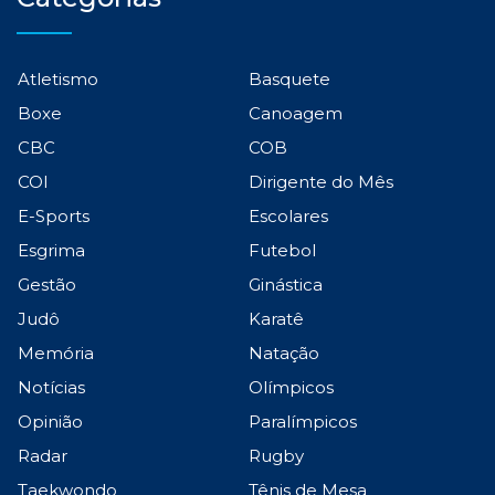
Atletismo
Basquete
Boxe
Canoagem
CBC
COB
COI
Dirigente do Mês
E-Sports
Escolares
Esgrima
Futebol
Gestão
Ginástica
Judô
Karatê
Memória
Natação
Notícias
Olímpicos
Opinião
Paralímpicos
Radar
Rugby
Taekwondo
Tênis de Mesa