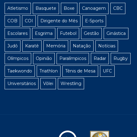
Atletismo
Basquete
Boxe
Canoagem
CBC
COB
COI
Dirigente do Mês
E-Sports
Escolares
Esgrima
Futebol
Gestão
Ginástica
Judô
Karatê
Memória
Natação
Notícias
Olímpicos
Opinião
Paralímpicos
Radar
Rugby
Taekwondo
Triathlon
Tênis de Mesa
UFC
Universitários
Vôlei
Wrestling