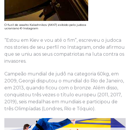
O fuzil de assalto Kalashnikov (AK47) exibido pelo judoca
ucraniano © Instagram
“Estou em Kiev e vou até o fim”, escreveu o judoca
nos stories de seu perfil no Instagram, onde afirmou
que se uniu aos seus compatriotas na luta contra os
invasores.
Campeão mundial de judô na categoria 60kg, em
2009, Georgii disputou o mundial do Rio de Janeiro,
em 2013, quando ficou com o bronze. Além disso,
conquistou três vezes o título europeu (2011, 2017,
2019), seis medalhas em mundiais e participou de
três Olimpíadas (Londres, Rio e Tóquio).