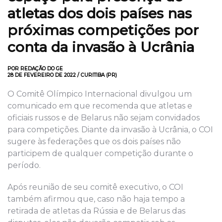
atletas dos dois países nas
próximas competições por
conta da invasão à Ucrânia
POR REDAÇÃO DO GE
28 DE FEVEREIRO DE 2022 / CURITIBA (PR)
O Comitê Olímpico Internacional divulgou um
comunicado em que recomenda que atletas e
oficiais russos e de Belarus não sejam convidados
para competições. Diante da invasão à Ucrânia, o COI
sugere às federações que os dois países não
participem de qualquer competição durante o
período.
Após reunião de seu comitê executivo, o COI
também afirmou que, caso não haja tempo a
retirada de atletas da Rússia e de Belarus das