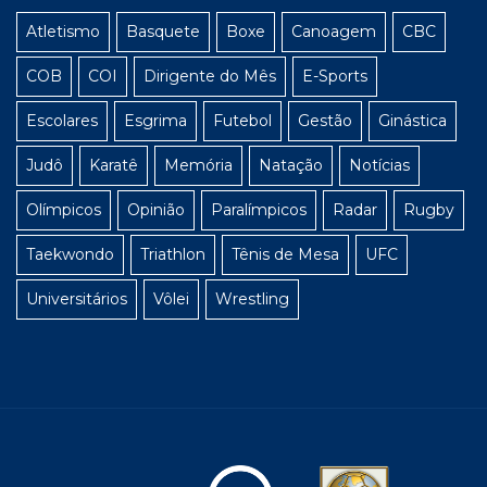
Atletismo
Basquete
Boxe
Canoagem
CBC
COB
COI
Dirigente do Mês
E-Sports
Escolares
Esgrima
Futebol
Gestão
Ginástica
Judô
Karatê
Memória
Natação
Notícias
Olímpicos
Opinião
Paralímpicos
Radar
Rugby
Taekwondo
Triathlon
Tênis de Mesa
UFC
Universitários
Vôlei
Wrestling