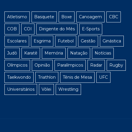
Atletismo
Basquete
Boxe
Canoagem
CBC
COB
COI
Dirigente do Mês
E-Sports
Escolares
Esgrima
Futebol
Gestão
Ginástica
Judô
Karatê
Memória
Natação
Notícias
Olímpicos
Opinião
Paralímpicos
Radar
Rugby
Taekwondo
Triathlon
Tênis de Mesa
UFC
Universitários
Vôlei
Wrestling