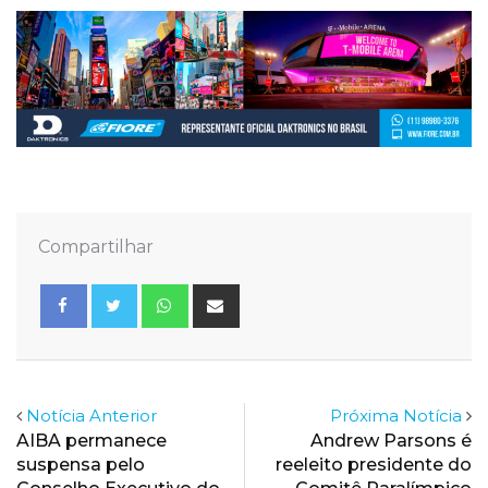
Compartilhar
Whatsapp
Share
via
Email
Notícia Anterior
Próxima Notícia
AIBA permanece
Andrew Parsons é
suspensa pelo
reeleito presidente do