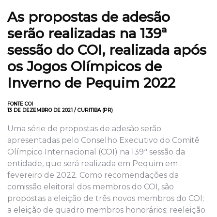
As propostas de adesão
serão realizadas na 139ª
sessão do COI, realizada após
os Jogos Olímpicos de
Inverno de Pequim 2022
FONTE COI
13 DE DEZEMBRO DE 2021 / CURITIBA (PR)
Uma série de propostas de adesão serão
apresentadas pelo Conselho Executivo do Comitê
Olímpico Internacional (COI) na 139ª sessão da
entidade, que será realizada em Pequim em
fevereiro de 2022. Como recomendações da
comissão eleitoral dos membros do COI, são
propostas a eleição de três novos membros do COI;
a eleição de quadro membros honorários; reeleição