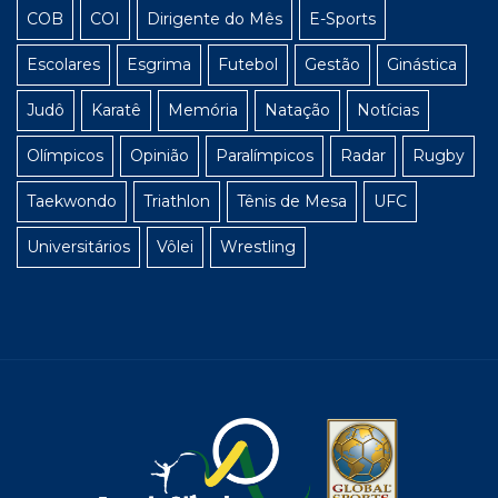
COB
COI
Dirigente do Mês
E-Sports
Escolares
Esgrima
Futebol
Gestão
Ginástica
Judô
Karatê
Memória
Natação
Notícias
Olímpicos
Opinião
Paralímpicos
Radar
Rugby
Taekwondo
Triathlon
Tênis de Mesa
UFC
Universitários
Vôlei
Wrestling