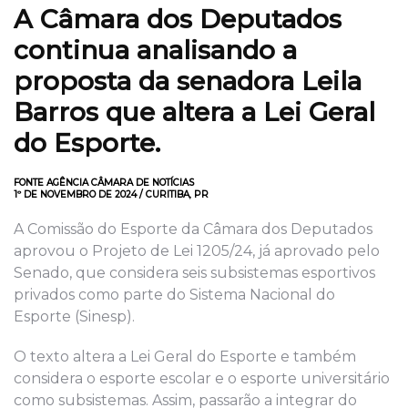
A Câmara dos Deputados
continua analisando a
proposta da senadora Leila
Barros que altera a Lei Geral
do Esporte.
FONTE AGÊNCIA CÂMARA DE NOTÍCIAS
1º DE NOVEMBRO DE 2024 / CURITIBA, PR
A Comissão do Esporte da Câmara dos Deputados
aprovou o Projeto de Lei 1205/24, já aprovado pelo
Senado, que considera seis subsistemas esportivos
privados como parte do Sistema Nacional do
Esporte (Sinesp).
O texto altera a Lei Geral do Esporte e também
considera o esporte escolar e o esporte universitário
como subsistemas. Assim, passarão a integrar do