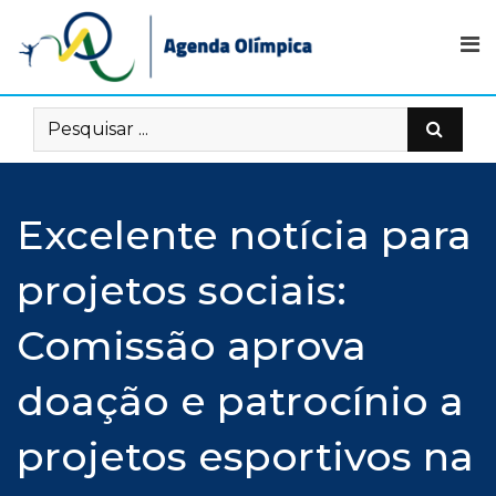
Skip
to
content
Excelente notícia para
projetos sociais:
Comissão aprova
doação e patrocínio a
projetos esportivos na