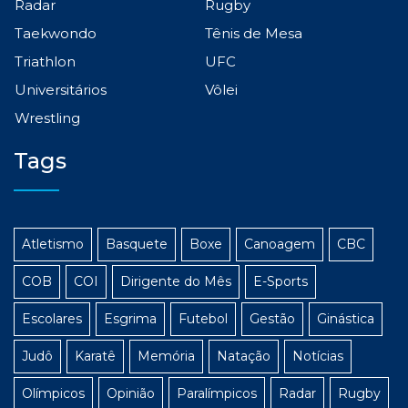
Radar
Rugby
Taekwondo
Tênis de Mesa
Triathlon
UFC
Universitários
Vôlei
Wrestling
Tags
Atletismo
Basquete
Boxe
Canoagem
CBC
COB
COI
Dirigente do Mês
E-Sports
Escolares
Esgrima
Futebol
Gestão
Ginástica
Judô
Karatê
Memória
Natação
Notícias
Olímpicos
Opinião
Paralímpicos
Radar
Rugby