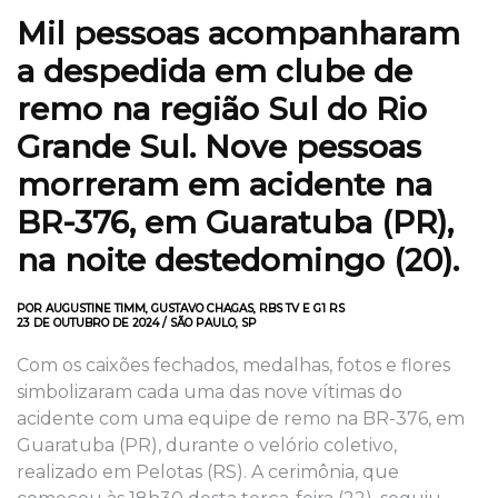
Mil pessoas acompanharam
a
despedida em clube de
remo n
a região
Sul do R
io
Grande
S
ul
. Nove pessoas
morreram em acidente na
BR-376, em Guaratuba (PR),
na noite de
ste
domingo (20).
POR AUGUSTINE TIMM, GUSTAVO CHAGAS, RBS TV E G1 RS
23 DE OUTUBRO DE 2024 / SÃO PAULO, SP
Com os caixões fechados, medalhas, fotos e flores
simbolizaram cada uma das nove vítimas do
acidente com uma equipe de remo na BR-376, em
Guaratuba (PR), durante o velório coletivo,
realizado em Pelotas (RS). A cerimônia, que