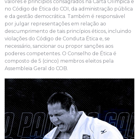
valores e princípios consagrados na Carta Olímpica e
no Código
de Ética do COI, da administração pública
e da gestão democrática. Também é responsável
por julgar representações em relação ao
descumprimento de tais princípios éticos, incluindo
violações do Código de Conduta Ética e, se
necessário, sancionar ou propor sanções aos
poderes competentes. O Conselho de Ética é
composto de 5 (cinco) membros eleitos pela
Assembleia Geral do COB.