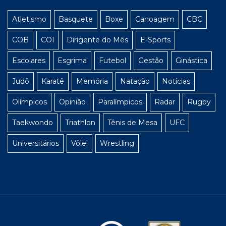
Atletismo
Basquete
Boxe
Canoagem
CBC
COB
COI
Dirigente do Mês
E-Sports
Escolares
Esgrima
Futebol
Gestão
Ginástica
Judô
Karatê
Memória
Natação
Notícias
Olímpicos
Opinião
Paralímpicos
Radar
Rugby
Taekwondo
Triathlon
Tênis de Mesa
UFC
Universitários
Vôlei
Wrestling