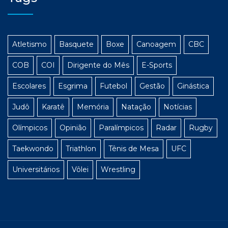
Atletismo
Basquete
Boxe
Canoagem
CBC
COB
COI
Dirigente do Mês
E-Sports
Escolares
Esgrima
Futebol
Gestão
Ginástica
Judô
Karatê
Memória
Natação
Notícias
Olímpicos
Opinião
Paralímpicos
Radar
Rugby
Taekwondo
Triathlon
Tênis de Mesa
UFC
Universitários
Vôlei
Wrestling