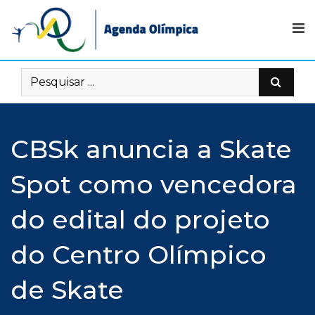
Skip
to
content
CBSk anuncia a Skate
Spot como vencedora
do edital do projeto
do Centro Olímpico
de Skate