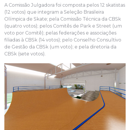
A Comissão Julgadora foi composta pelos 12 skatistas
(12 votos) que integram a Seleção Brasileira
Olímpica de Skate; pela Comissão Técnica da CBSk
(quatro votos); pelos Comitês de Park e Street (um
voto por Comitê); pelas federações e associações
filiadas à CBSk (14 votos); pelo Conselho Consultivo
de Gestão da CBSk (um voto); e pela diretoria da
CBSk (sete votos).