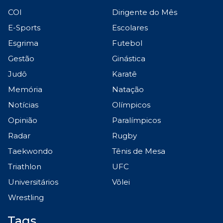
COI
Dirigente do Mês
E-Sports
Escolares
Esgrima
Futebol
Gestão
Ginástica
Judô
Karatê
Memória
Natação
Notícias
Olímpicos
Opinião
Paralímpicos
Radar
Rugby
Taekwondo
Tênis de Mesa
Triathlon
UFC
Universitários
Vôlei
Wrestling
Tags