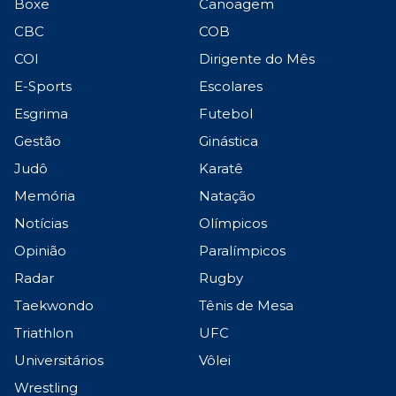
Boxe
Canoagem
CBC
COB
COI
Dirigente do Mês
E-Sports
Escolares
Esgrima
Futebol
Gestão
Ginástica
Judô
Karatê
Memória
Natação
Notícias
Olímpicos
Opinião
Paralímpicos
Radar
Rugby
Taekwondo
Tênis de Mesa
Triathlon
UFC
Universitários
Vôlei
Wrestling