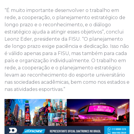
“É muito importante desenvolver o trabalho em
rede, a cooperação, o planejamento estratégico de
longo prazo e o reconhecimento, e o diálogo
estratégico ajuda a atingir esses objetivos”, conclui
Leonz Eder, presidente da FISU. “O planejamento
de longo prazo exige paciência e dedicação. Isso não
é válido apenas para a FISU, mas também para cada
país e organização individualmente. O trabalho em
rede, a cooperação e o planejamento estratégico
levam ao reconhecimento do esporte universitário
nas sociedades acadêmicas, bem como nos estados e
nas atividades esportivas.”