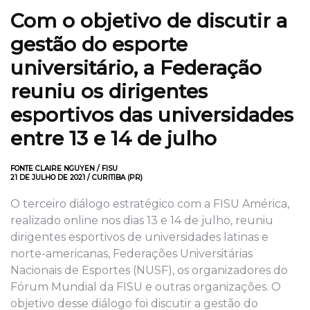
Com o objetivo de discutir a
gestão do esporte
universitário, a Federação
reuniu os dirigentes
esportivos das universidades
entre 13 e 14 de julho
FONTE CLAIRE NGUYEN / FISU
21 DE JULHO DE 2021 / CURITIBA (PR)
O terceiro diálogo estratégico com a FISU América,
realizado online nos dias 13 e 14 de julho, reuniu
dirigentes esportivos de universidades latinas e
norte-americanas, Federações Universitárias
Nacionais de Esportes (NUSF), os organizadores do
Fórum Mundial da FISU e outras organizações. O
objetivo desse diálogo foi discutir a gestão do