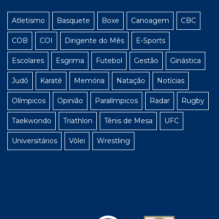
Atletismo
Basquete
Boxe
Canoagem
CBC
COB
COI
Dirigente do Mês
E-Sports
Escolares
Esgrima
Futebol
Gestão
Ginástica
Judô
Karatê
Memória
Natação
Notícias
Olímpicos
Opinião
Paralímpicos
Radar
Rugby
Taekwondo
Triathlon
Tênis de Mesa
UFC
Universitários
Vôlei
Wrestling