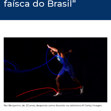
faísca do Brasil”
Rai Benjamin, de 23 anos, desponta como favorito no atletismo © Getty Images