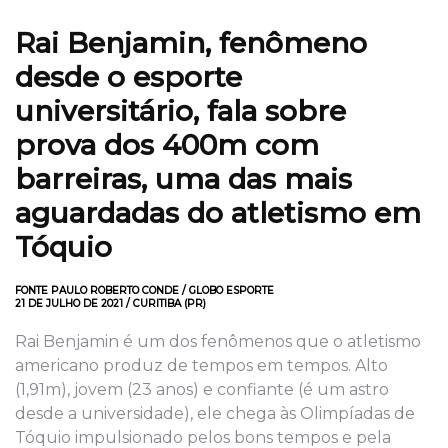
Rai Benjamin, fenômeno
desde o esporte
universitário, fala sobre
prova dos 400m com
barreiras, uma das mais
aguardadas do atletismo em
Tóquio
FONTE PAULO ROBERTO CONDE / GLOBO ESPORTE
21 DE JULHO DE 2021 / CURITIBA (PR)
Rai Benjamin é um dos fenômenos que o atletismo
americano produz de tempos em tempos. Alto
(1,91m), jovem (23 anos) e confiante (é um astro
desde a universidade), ele chega às Olimpíadas de
Tóquio impulsionado pelos bons tempos e pela