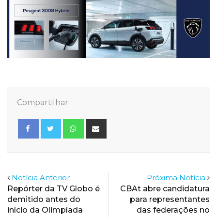
Compartilhar
Whatsapp
Share
via
Email
Notícia Anterior
Próxima Notícia
Repórter da TV Globo é
CBAt abre candidatura
demitido antes do
para representantes
início da Olimpíada
das federações no