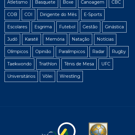
Atletismo
Basquete
Boxe
Canoagem
CBC
COB
COI
Dirigente do Mês
E-Sports
Escolares
Esgrima
Futebol
Gestão
Ginástica
Judô
Karatê
Memória
Natação
Notícias
Olímpicos
Opinião
Paralímpicos
Radar
Rugby
Taekwondo
Triathlon
Tênis de Mesa
UFC
Universitários
Vôlei
Wrestling