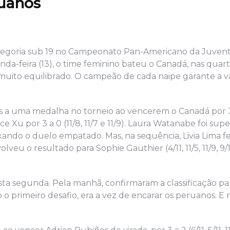
ruanos
 categoria sub 19 no Campeonato Pan-Americano da Juve
-feira (13), o time feminino bateu o Canadá, nas quarta
uito equilibrado. O campeão de cada naipe garante a v
as a uma medalha no torneio ao vencerem o Canadá por 3
e Xu por 3 a 0 (11/8, 11/7 e 11/9). Laura Watanabe foi sup
), deixando o duelo empatado. Mas, na sequência, Livia Lima 
olveu o resultado para Sophie Gauthier (4/11, 11/5, 11/9, 9/11
ta segunda. Pela manhã, confirmaram a classificação pa
o o primeiro desafio, era a vez de encarar os peruanos. E 