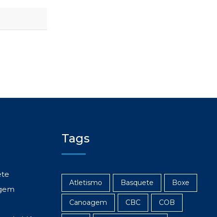
Tags
ete
Atletismo
Basquete
Boxe
gem
Canoagem
CBC
COB