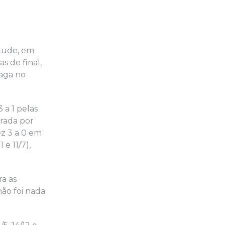
ntude, em
s de final,
aga no
 a 1 pelas
erada por
fez 3 a 0 em
 e 11/7),
ra as
não foi nada