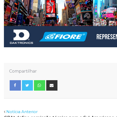
Compartilhar
Whatsapp
Share
via
Email
Facebook
Twitter
Notícia Anterior