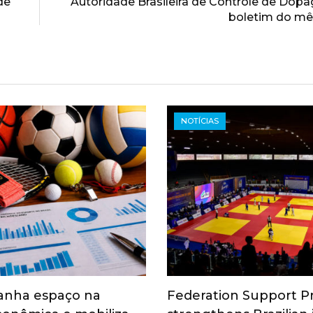
de
Autoridade Brasileira de Controle de Dop
boletim do mê
NOTÍCIAS
anha espaço na
Federation Support 