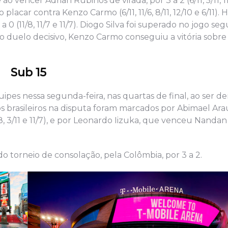
o vencer Adrian Rubiños de virada, por 3 a 2 (6/11, 5/11, 11/
lacar contra Kenzo Carmo (6/11, 11/6, 8/11, 12/10 e 6/11).
0 (11/8, 11/7 e 11/7). Diogo Silva foi superado no jogo seg
 No duelo decisivo, Kenzo Carmo conseguiu a vitória sobr
Sub 15
ipes nessa segunda-feira, nas quartas de final, ao ser d
s brasileiros na disputa foram marcados por Abimael Araú
11/8, 3/11 e 11/7), e por Leonardo Iizuka, que venceu Nanda
do torneio de consolação, pela Colômbia, por 3 a 2.