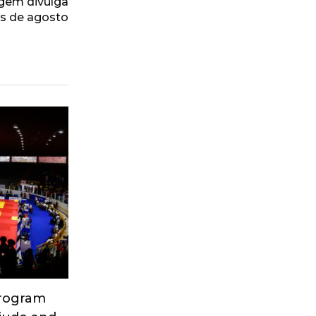
agem divulga
s de agosto
Program