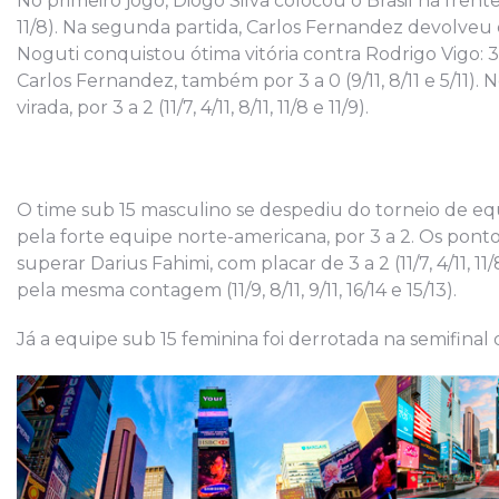
No primeiro jogo, Diogo Silva colocou o Brasil na frente a
11/8). Na segunda partida, Carlos Fernandez devolveu o p
Noguti conquistou ótima vitória contra Rodrigo Vigo: 3 a 
Carlos Fernandez, também por 3 a 0 (9/11, 8/11 e 5/11).
virada, por 3 a 2 (11/7, 4/11, 8/11, 11/8 e 11/9).
O time sub 15 masculino se despediu do torneio de equ
pela forte equipe norte-americana, por 3 a 2. Os ponto
superar Darius Fahimi, com placar de 3 a 2 (11/7, 4/11, 
pela mesma contagem (11/9, 8/11, 9/11, 16/14 e 15/13).
Já a equipe sub 15 feminina foi derrotada na semifinal 