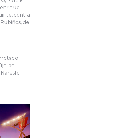
5, 14/12 e
 Henrique
uinte, contra
e Rubiños, de
errotado
jo, ao
n Naresh,