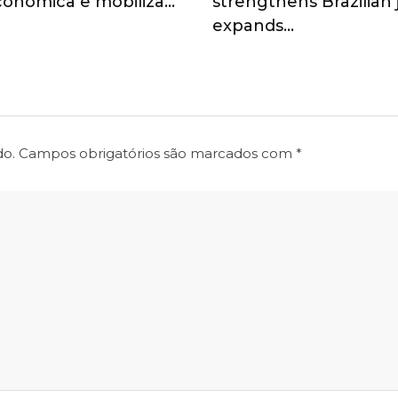
onômica e mobiliza…
strengthens Brazilian
expands…
do.
Campos obrigatórios são marcados com
*