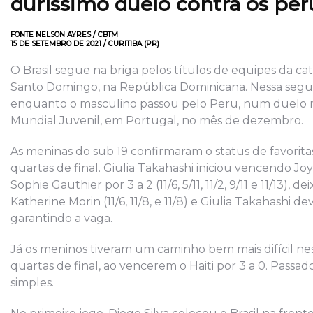
duríssimo duelo contra os pe
FONTE NELSON AYRES / CBTM
15 DE SETEMBRO DE 2021 / CURITIBA (PR)
O Brasil segue na briga pelos títulos de equipes da
Santo Domingo, na República Dominicana. Nessa segunda
enquanto o masculino passou pelo Peru, num duelo m
Mundial Juvenil, em Portugal, no mês de dezembro.
As meninas do sub 19 confirmaram o status de favorit
quartas de final. Giulia Takahashi iniciou vencendo Joyc
Sophie Gauthier por 3 a 2 (11/6, 5/11, 11/2, 9/11 e 11/13
Katherine Morin (11/6, 11/8, e 11/8) e Giulia Takahashi dev
garantindo a vaga.
Já os meninos tiveram um caminho bem mais difícil nes
quartas de final, ao vencerem o Haiti por 3 a 0. Passad
simples.