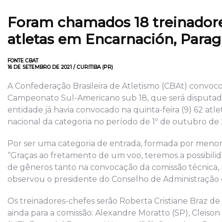
Foram chamados 18 treinador
atletas em Encarnación, Parag
FONTE CBAT
16 DE SETEMBRO DE 2021 / CURITIBA (PR)
A Confederação Brasileira de Atletismo (CBAt) convoc
Campeonato Sul-Americano sub 18, que será disputado 
entidade já havia convocado na quinta-feira (9) 62 atl
nacional da categoria no período de 1º de outubro de
Por ser uma categoria de entrada, formada por meno
“Graças ao fretamento de um voo, teremos a possibil
de gêneros tanto na convocação da comissão técnica, 
observou o presidente do Conselho de Administração
Os treinadores-chefes serão Roberta Cristiane Braz d
ainda para a comissão: Alexandre Moratto (SP), Cleison