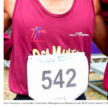
Eron Araújo e o treinador Cremilson Rodrigues no Brasileiro sub 18 © Carol Coelho / C