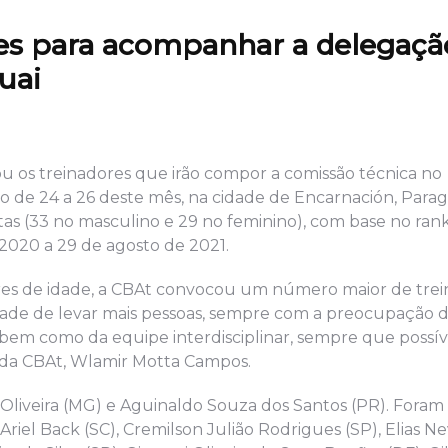
es para acompanhar a delegaçã
uai
ou os treinadores que irão compor a comissão técnica no
de 24 a 26 deste mês, na cidade de Encarnación, Parag
etas (33 no masculino e 29 no feminino), com base no ran
 2020 a 29 de agosto de 2021.
res de idade, a CBAt convocou um número maior de trei
idade de levar mais pessoas, sempre com a preocupação 
bem como da equipe interdisciplinar, sempre que possíve
 da CBAt, Wlamir Motta Campos.
e Oliveira (MG) e Aguinaldo Souza dos Santos (PR). Fora
 Ariel Back (SC), Cremilson Julião Rodrigues (SP), Elias 