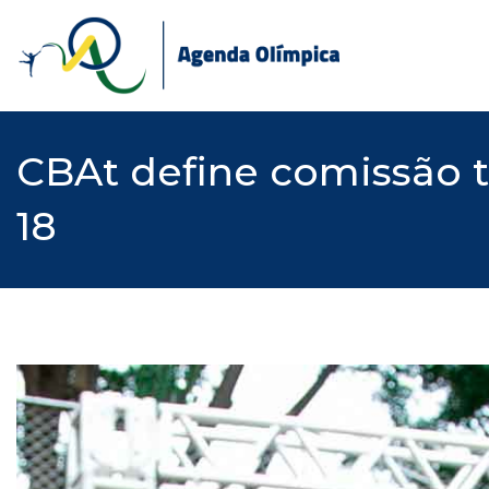
Skip
to
content
CBAt define comissão t
18