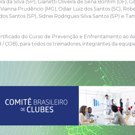
da Silva (SP), Gianetti Oliveira de Sena Bonfim (DF), Gi
 Vianna Prudêncio (MG), Odair Luiz dos Santos (SC), Robe
 dos Santos (SP), Sidnei Rodrigues Silva Santos (SP) e Tam
ertificado do Curso de Prevenção e Enfrentamento ao As
B / COB), para todos os treinadores, integrantes da equip