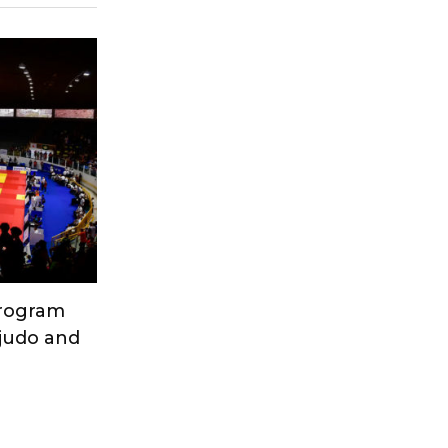
Program
 judo and