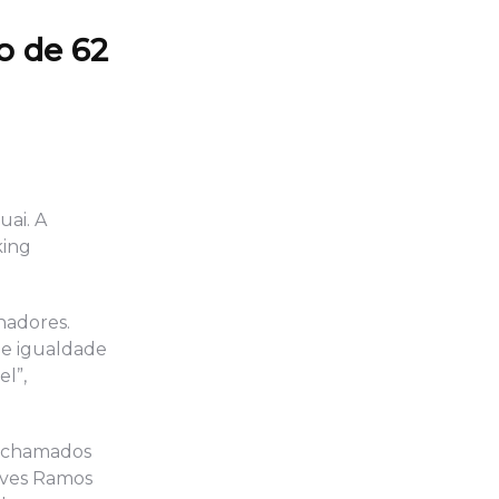
o de 62
uai. A
king
nadores.
de igualdade
l”,
m chamados
Neves Ramos