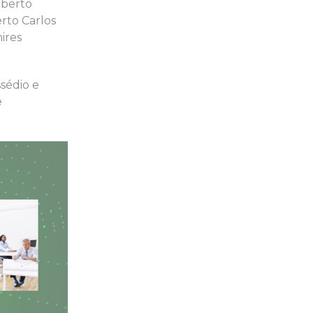
lberto
rto Carlos
ires
sédio e
e