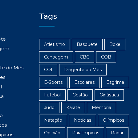
Tags
ete
Atletismo
Basquete
Boxe
gem
Canoagem
CBC
COB
nte do Mês
COI
Dirigente do Mês
res
E-Sports
Escolares
Esgrima
l
Futebol
Gestão
Ginástica
ca
Judô
Karatê
Memória
o
Natação
Notícias
Olímpicos
cos
Opinião
Paralímpicos
Radar
mpicos