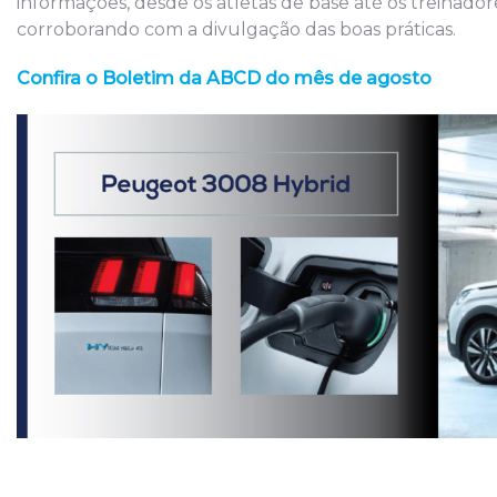
informações, desde os atletas de base até os treinado
corroborando com a divulgação das boas práticas.
Confira o Boletim da ABCD do mês de agosto