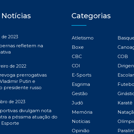
 Notícias
Categorias
 de 2023
Atletismo
Basqu
 pernas refletem na
Boxe
Canoa
ativa
CBC
COB
COI
Dirige
reiro de 2022
 revoga prerrogativas
E-Sports
Escola
Vladimir Putin e
Esgrima
Futebo
o presidente russo
Gestão
Ginásti
bro de 2023
Judô
Karatê
portivas divulgam nota
Memória
Nataçã
tra a péssima atuação do
Notícias
Olímpi
o Esporte
Opinião
Paralí