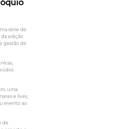
Tóquio
ma série de
 da edição
re gestão de
nicas,
teúdos
gem, uma
res e lives,
eu evento ao
o de