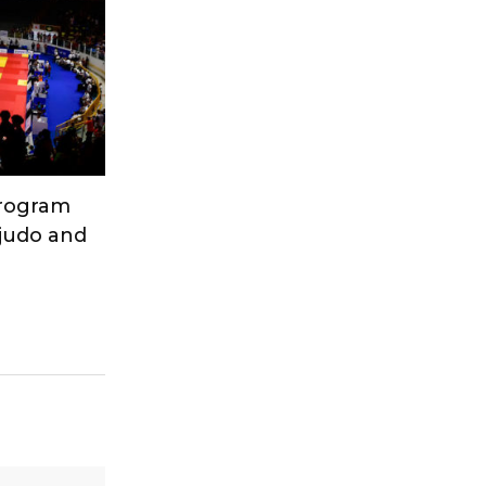
Program
 judo and