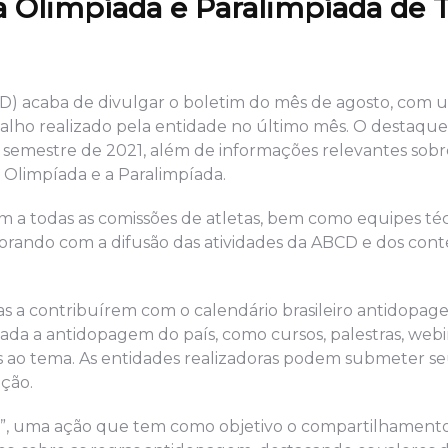
a Olimpíada e Paralimpíada de 
D) acaba de divulgar o boletim do mês de agosto, com u
alho realizado pela entidade no último mês. O destaque
o semestre de 2021, além de informações relevantes sob
Olimpíada e a Paralimpíada.
m a todas as comissões de atletas, bem como equipes téc
oborando com a difusão das atividades da ABCD e dos con
as a contribuírem com o calendário brasileiro antidopa
a a antidopagem do país, como cursos, palestras, webina
adas ao tema. As entidades realizadoras podem submeter s
ação.
, uma ação que tem como objetivo o compartilhament